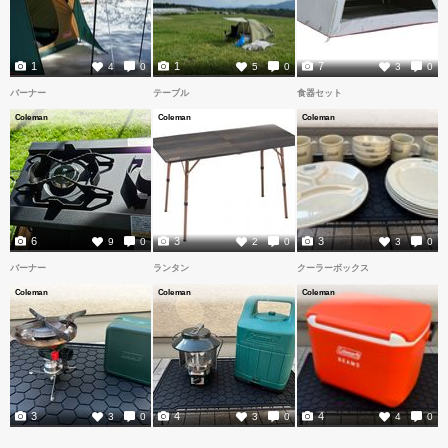
1
1
7
4
0
5
0
3
0
バーナー
テーブル
食器セット
Coleman
Coleman
Coleman
6
3
3
9
0
2
0
3
0
バーナー
ランタン
クーラーボックス
Coleman
Coleman
Coleman
3
4
4
3
0
3
0
4
0