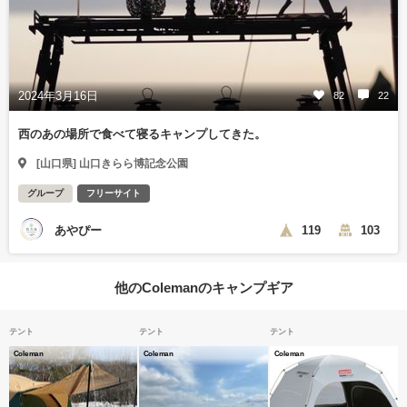
2024年3月16日
82
22
西のあの場所で食べて寝るキャンプしてきた。
[山口県] 山口きらら博記念公園
グループ
フリーサイト
あやぴー
119
103
他のColemanのキャンプギア
テント
テント
テント
Coleman
Coleman
Coleman