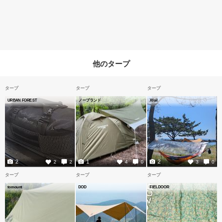
他のタープ
タープ
タープ
タープ
URBAN FOREST
ノーブランド
Xfoil
2
1
2
2
2
4
0
3
0
タープ
タープ
タープ
tomount
DOD
FIELDOOR