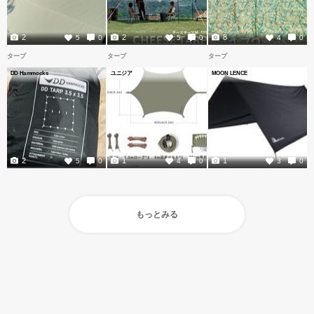
2
2
8
5
0
5
0
4
0
タープ
タープ
タープ
DD Hammocks
ユニジア
MOON LENCE
2
1
1
5
0
4
0
3
0
もっとみる