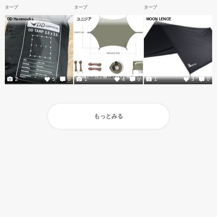
タープ
タープ
タープ
DD Hammocks
ユニジア
MOON LENCE
2
1
1
5
0
4
0
3
0
もっとみる