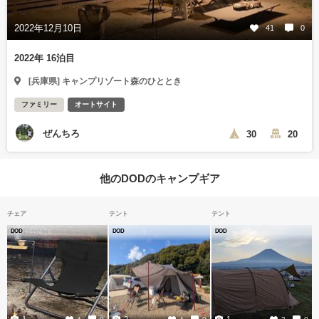
2022年12月10日
41
0
2022年 16泊目
[兵庫県] キャンプリゾート森のひととき
ファミリー
オートサイト
ぜんちろ
30
20
他のDODのキャンプギア
チェア
テント
テント
DOD
DOD
DOD