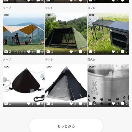
1
2
1
4
0
4
0
3
0
タープ
テント
コンロ
DOD
DOD
DOD
2
1
2
5
0
7
0
4
0
タープ
テント
焚火台
DOD
DOD
DOD
1
2
2
3
0
3
0
5
0
もっとみる