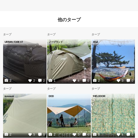
他のタープ
タープ
タープ
タープ
URBAN FOREST
ノーブランド
Xfoil
2
1
2
2
2
4
0
3
0
タープ
タープ
タープ
tomount
DOD
FIELDOOR
2
2
8
5
0
5
0
4
0