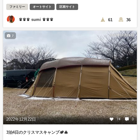
ファミリー
オートサイト
区画サイト
♛♛♛ sumi ♛♛♛
61
36
2022年12月26日
7
2022年12月22日
74
0
3泊4日のクリスマスキャンプ🏕🎄