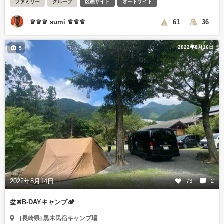
ファミリー
グループ
区画サイト
オートサイト
♛♛♛ sumi ♛♛♛
61
36
2022年8月16日
5
2022年8月14日
73
2
盆✖︎B-DAYキャンプ🏕
[長崎県] 黒木民宿キャンプ場