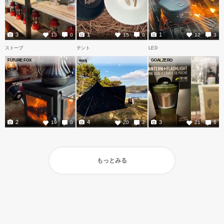
3
1
1
13
0
15
0
12
3
ストーブ
テント
LED
FUTURE FOX
waq
GOALZERO
2
4
3
19
0
20
2
21
6
もっとみる