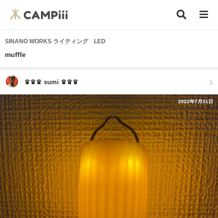
SINANO WORKS ライティング LED
muffle
♛♛♛ sumi ♛♛♛
2022年7月31日