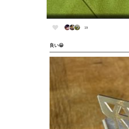
19
良い😀