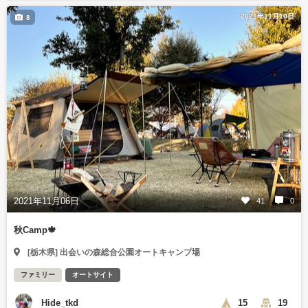
2021年11月10日
8
2021年11月06日
41
0
秋Camp🍁
[栃木県] 出会いの森総合公園オートキャンプ場
ファミリー
オートサイト
Hide_tkd
15
19