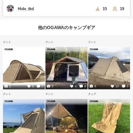
Hide_tkd
15
19
他のOGAWAのキャンプギア
テント
テント
テント
OGAWA
OGAWA
OGAWA
2
2
6
6
0
4
0
10
0
テント
テント
チェア
OGAWA
OGAWA
OGAWA