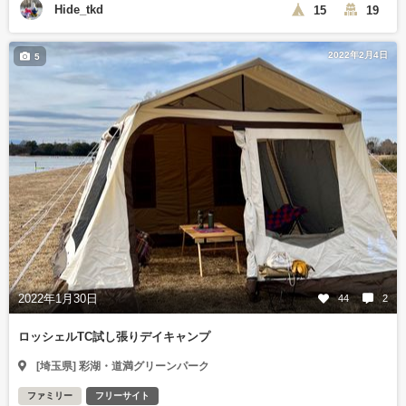
Hide_tkd
15
19
2022年2月4日
5
2022年1月30日
44
2
ロッシェルTC試し張りデイキャンプ
[埼玉県] 彩湖・道満グリーンパーク
ファミリー
フリーサイト