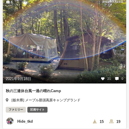
2021年9月23日
5
2021年9月18日
21
0
秋の三連休台風一過の晴れCamp
[栃木県] メープル那須高原キャンプグランド
ファミリー
区画サイト
Hide_tkd
15
19