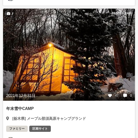
2022年1月4日
7
2021年12月31日
47
0
年末雪中CAMP
[栃木県] メープル那須高原キャンプグランド
ファミリー
区画サイト