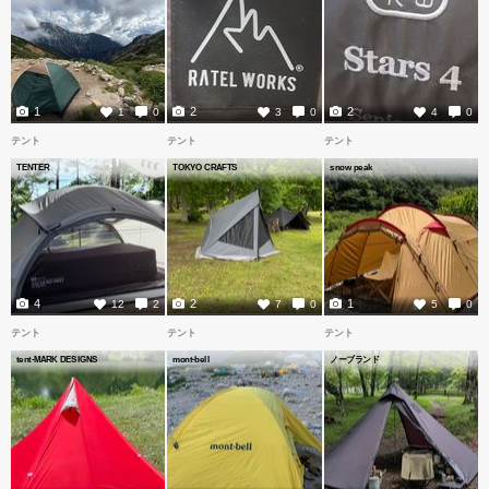
1
2
2
1
0
3
0
4
0
テント
テント
テント
TENTER
TOKYO CRAFTS
snow peak
4
2
1
12
2
7
0
5
0
テント
テント
テント
tent-MARK DESIGNS
mont-bell
ノーブランド