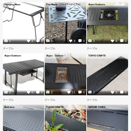
Camping Moon
Fire-Maple（ファイアーメイプル）
Alpen Outdoors
1
5
3
2
0
4
0
8
0
テーブル
テーブル
テーブル
Alpen Outdoors
Alpen Outdoor
TOKYO CRAFTS
2
2
2
6
0
11
0
3
0
テーブル
テーブル
テーブル
Ballistics
TOKYO CRAFTS
NATURE TONES