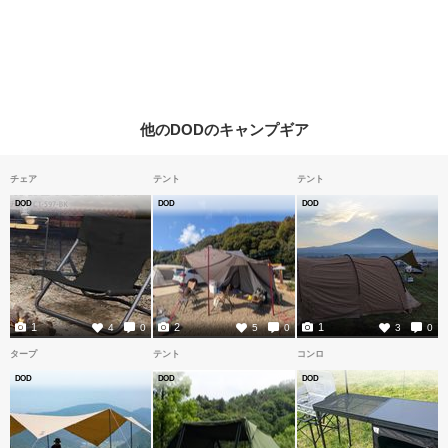
他のDODのキャンプギア
チェア
テント
テント
DOD
DOD
DOD
1
2
1
4
0
5
0
3
0
タープ
テント
コンロ
DOD
DOD
DOD