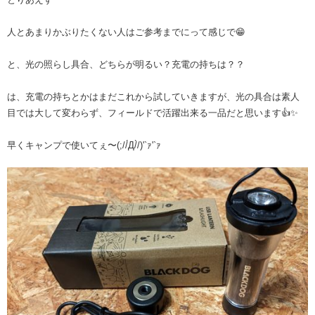
人とあまりかぶりたくない人はご参考までにって感じで😁
と、光の照らし具合、どちらが明るい？充電の持ちは？？
は、充電の持ちとかはまだこれから試していきますが、光の具合は素人
目では大して変わらず、フィールドで活躍出来る一品だと思います👍✨
早くキャンプで使いてぇ〜(;//́Д/̀/)'`ｧ'`ｧ