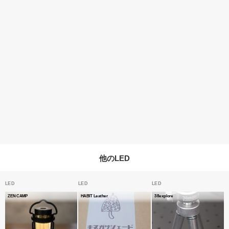
他のLED
LED
LED
LED
ZEN CAMP
HABIT Leather
38explore