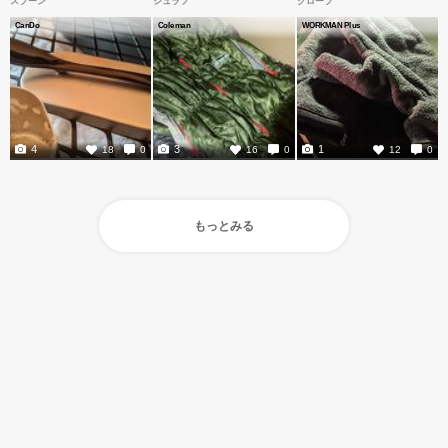
スプーン
シュラフ
グローブ
CanDo
Coleman
WORKMAN Plus
4
3
1
18
0
16
0
12
0
もっとみる