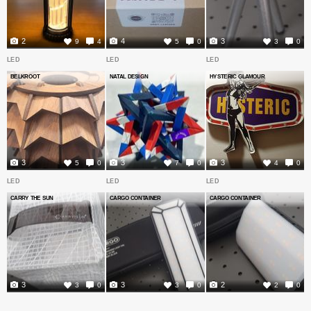
2
4
3
9
4
5
0
3
0
LED
LED
LED
BELKROOT
NATAL DESIGN
HYSTERIC GLAMOUR
3
3
3
5
0
7
0
4
0
LED
LED
LED
CARRY THE SUN
CARGO CONTAINER
CARGO CONTAINER
3
3
2
3
0
3
0
2
0