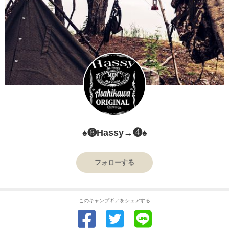
♠❽Hassy→❹♠
フォローする
このキャンプギアをシェアする