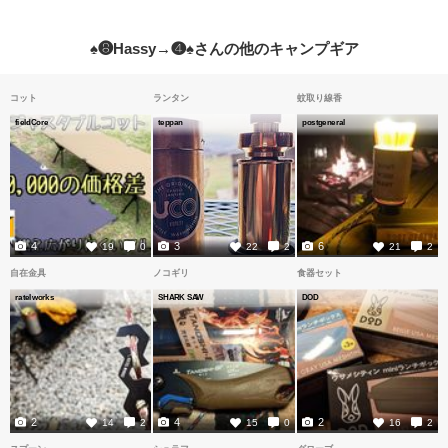
♠❽Hassy→❹♠さんの他のキャンプギア
コット
ランタン
蚊取り線香
fieldCore
teppan
postgeneral
4
3
6
19
0
22
2
21
2
自在金具
ノコギリ
食器セット
ratelworks
SHARK SAW
DOD
2
4
2
14
2
15
0
16
2