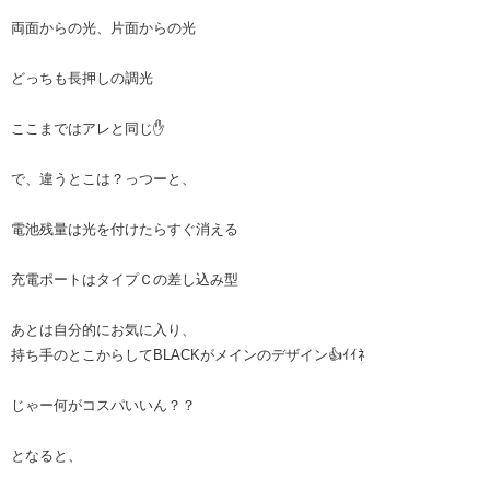
両面からの光、片面からの光
どっちも長押しの調光
ここまではアレと同じ✋
で、違うとこは？っつーと、
電池残量は光を付けたらすぐ消える
充電ポートはタイプＣの差し込み型
あとは自分的にお気に入り、
持ち手のとこからしてBLACKがメインのデザイン👍ｲｲﾈ
じゃー何がコスパいいん？？
となると、