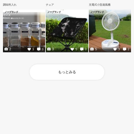
調味料入れ
チェア
充電式小型扇風機
ノーブランド
ノーブランド
ノーブランド
2
3
5
3
0
5
0
3
2
もっとみる