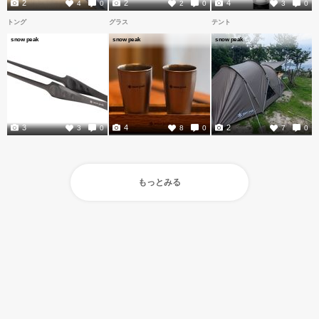
2
2
4
4
0
2
0
3
0
トング
グラス
テント
snow peak
snow peak
snow peak
3
4
2
3
0
8
0
7
0
もっとみる