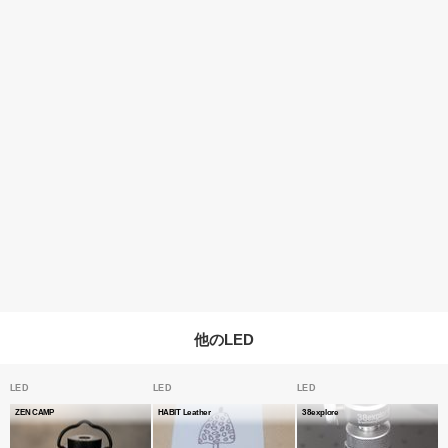
他のLED
LED
LED
LED
ZEN CAMP
HABIT Leather
38explore