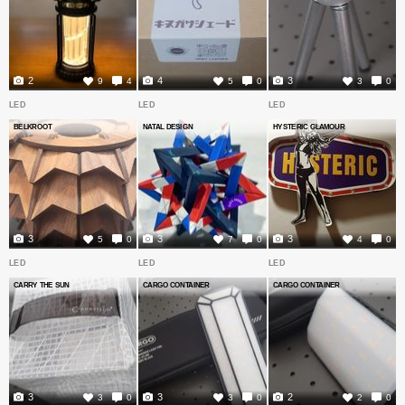
2
4
3
9
4
5
0
3
0
LED
LED
LED
BELKROOT
NATAL DESIGN
HYSTERIC GLAMOUR
3
3
3
5
0
7
0
4
0
LED
LED
LED
CARRY THE SUN
CARGO CONTAINER
CARGO CONTAINER
3
3
2
3
0
3
0
2
0