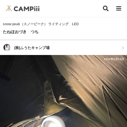
snow peak（スノーピーク） ライティング LED
たねほおづき つち
(株)ふうたキャンプ場
2022年4月13日