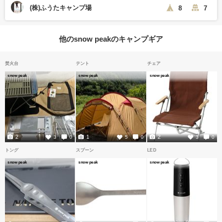
(株)ふうたキャンプ場
8
7
他のsnow peakのキャンプギア
焚火台
テント
チェア
snow peak
snow peak
snow peak
2
1
2
3
0
5
0
3
0
トング
スプーン
LED
snow peak
snow peak
snow peak