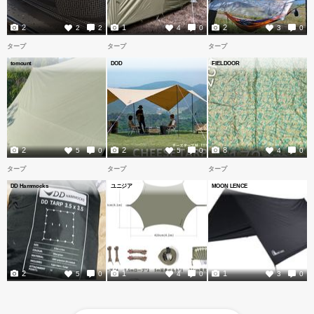
2
1
2
2
2
4
0
3
0
タープ
タープ
タープ
tomount
DOD
FIELDOOR
2
2
8
5
0
5
0
4
0
タープ
タープ
タープ
DD Hammocks
ユニジア
MOON LENCE
2
1
1
5
0
4
0
3
0