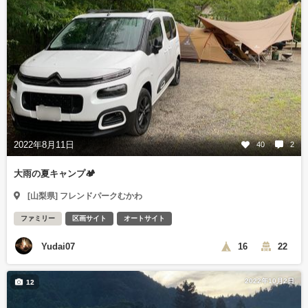
2022年8月11日
40
2
大雨の夏キャンプ🏕
[山梨県] フレンドパークむかわ
ファミリー
区画サイト
オートサイト
Yudai07
16
22
2022年10月2日
12