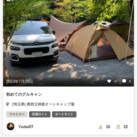
2023年7月29日
47
0
初めてのグルキャン
[埼玉県] 奥秩父神庭オートキャンプ場
ファミリー
区画サイト
オートサイト
Yudai07
16
22