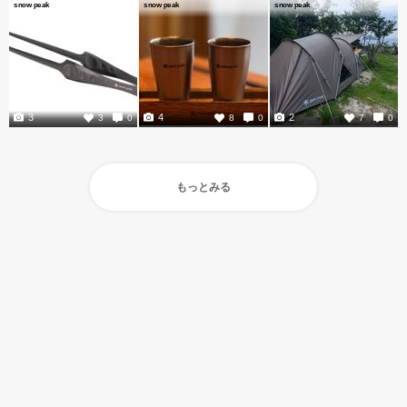
snow peak
snow peak
snow peak
3
4
2
3
0
8
0
7
0
もっとみる