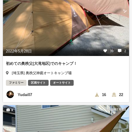
2022年5月28日
39
2
初めての奥秩父(大滝地区)でのキャンプ！
[埼玉県] 奥秩父神庭オートキャンプ場
ファミリー
区画サイト
オートサイト
Yudai07
16
22
2022年7月9日
3