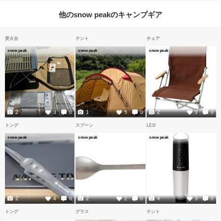
他のsnow peakのキャンプギア
焚火台
テント
チェア
snow peak
snow peak
snow peak
2
1
2
3
0
5
0
3
0
トング
スプーン
LED
snow peak
snow peak
snow peak
2
2
4
4
0
2
0
3
0
トング
グラス
テント