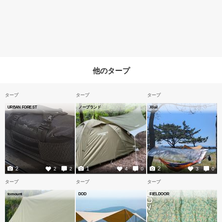
他のタープ
タープ
タープ
タープ
URBAN FOREST
ノーブランド
Xfoil
2
1
2
2
2
4
0
3
0
タープ
タープ
タープ
tomount
DOD
FIELDOOR