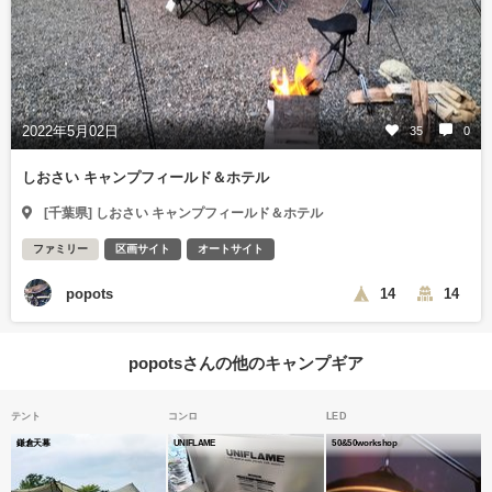
2022年5月02日
35
0
しおさい キャンプフィールド＆ホテル
[千葉県] しおさい キャンプフィールド＆ホテル
ファミリー
区画サイト
オートサイト
popots
14
14
popotsさんの他のキャンプギア
テント
コンロ
LED
鎌倉天幕
UNIFLAME
50&50workshop