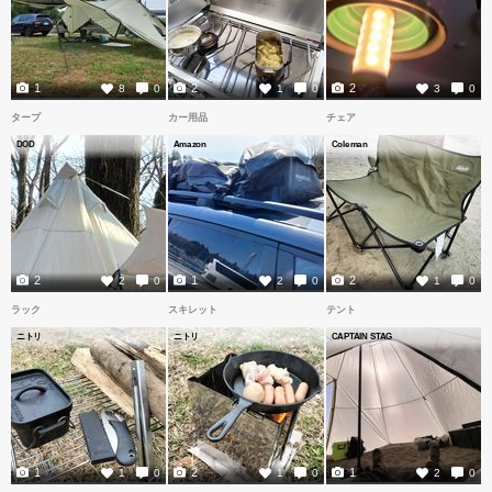
1
2
2
8
0
1
0
3
0
タープ
カー用品
チェア
DOD
Amazon
Coleman
2
1
2
2
0
2
0
1
0
ラック
スキレット
テント
ニトリ
ニトリ
CAPTAIN STAG
1
2
1
1
0
1
0
2
0