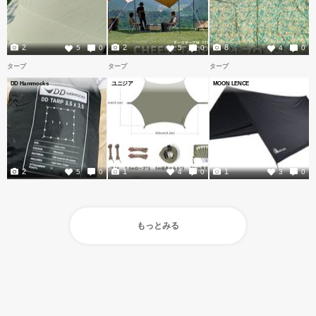
2
2
8
5
0
5
0
4
0
タープ
タープ
タープ
DD Hammocks
ユニジア
MOON LENCE
2
1
1
5
0
4
0
3
0
もっとみる