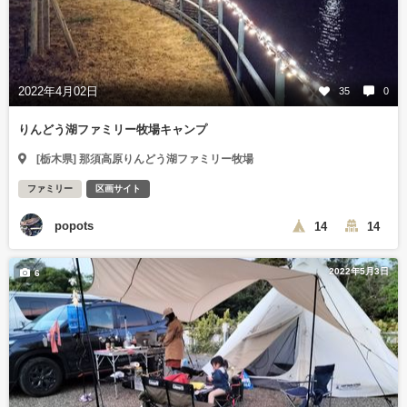
2022年4月02日
35
0
りんどう湖ファミリー牧場キャンプ
[栃木県] 那須高原りんどう湖ファミリー牧場
ファミリー
区画サイト
popots
14
14
2022年5月3日
6