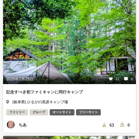
2026年7月25日
21
2
記念すべき初ファミキャンに同行キャンプ
[岐阜県] ひるがの高原キャンプ場
ファミリー
グループ
オートサイト
フリーサイト
ちあ
63
0