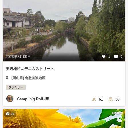
2026年8月09日
1
0
美観地区→デニムストリート
[岡山県] 倉敷美観地区
ファミリー
Camp 'n'g Roll♪🏁
61
58
6時間前
30