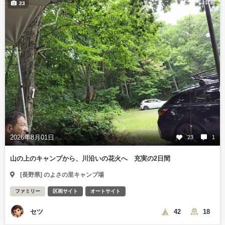
3日前
23
2026年8月01日
23
1
山の上のキャンプから、川沿いの花火へ 充実の2日間
[長野県] のよさの里キャンプ場
ファミリー
区画サイト
オートサイト
セツ
42
18