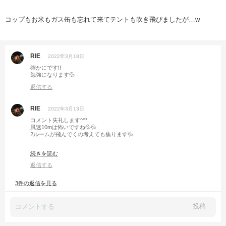
コップもお米もガス缶も忘れて来てテントも吹き飛びましたが…w
RIE
2022年3月18日
確かにです!!
勉強になります💦
返信する
RIE
2022年3月13日
コメント失礼します^^*
風速10mは怖いですね💦💦
2ルームが飛んでくの考えても焦ります💦
でも、お子さんたち楽しそうです( *´艸｀)ｸｽｸｽ
続きを読む
遊べるところがあるのはいいですね^^*
返信する
3件の返信を見る
投稿