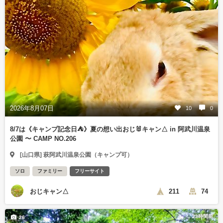
2026年8月07日
10
0
8/7は《キャンプ記念日⛺️》夏の想い出おじ🐰キャン△ in 阿武川温泉
公園 〜 CAMP NO.206
[山口県] 萩阿武川温泉公園（キャンプ可）
ソロ
ファミリー
フリーサイト
おじキャン△
211
74
23時間前
26