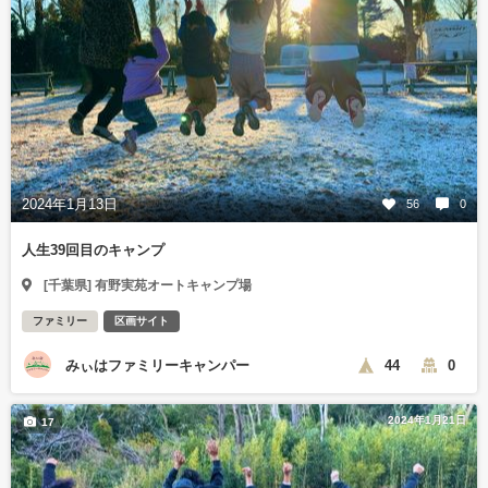
2024年1月13日
56
0
人生39回目のキャンプ
[千葉県] 有野実苑オートキャンプ場
ファミリー
区画サイト
みぃはファミリーキャンパー
44
0
2024年1月21日
17