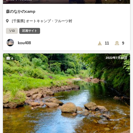
森のなかのcamp
[千葉県] オートキャンプ・フルーツ村
ソロ
区画サイト
kou408
11
9
2022年7月10日
4