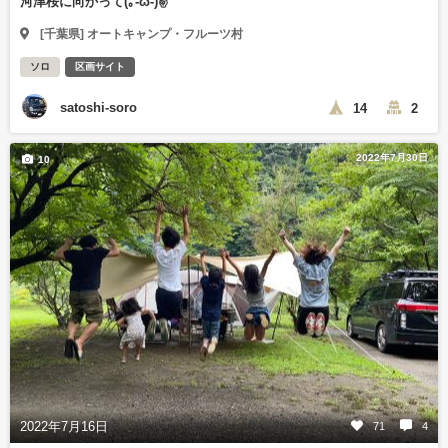
河津桜に向かって(｡-ω-)✌
[千葉県] オートキャンプ・フルーツ村
ソロ
区画サイト
satoshi-soro
14
2
2022年7月30日
10
2022年7月16日
71
4