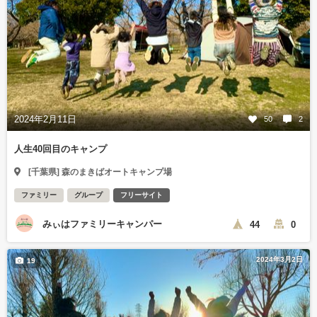
2024年2月11日
50
2
人生40回目のキャンプ
[千葉県] 森のまきばオートキャンプ場
ファミリー
グループ
フリーサイト
みぃはファミリーキャンパー
44
0
2024年3月2日
19