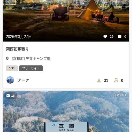
2026年3月27日
29
0
関西初幕張り
[京都府] 笠置キャンプ場
ソロ
フリーサイト
アーク
31
0
3月21日
15