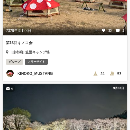
2026年3月28日
33
2
第16回キノコ会
[京都府] 笠置キャンプ場
グループ
フリーサイト
KINOKO_MUSTANG
24
53
3月30日
4