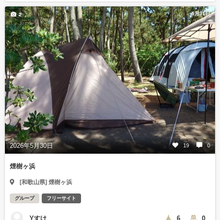
5月31日
2
2026年5月30日
19
0
煙樹ヶ浜
[和歌山県] 煙樹ヶ浜
グループ
フリーサイト
Yすけ
6
0