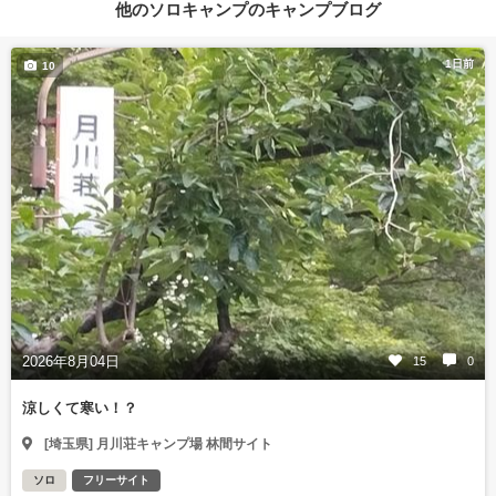
他のソロキャンプのキャンプブログ
1日前
10
2026年8月04日
15
0
涼しくて寒い！？
[埼玉県] 月川荘キャンプ場 林間サイト
ソロ
フリーサイト