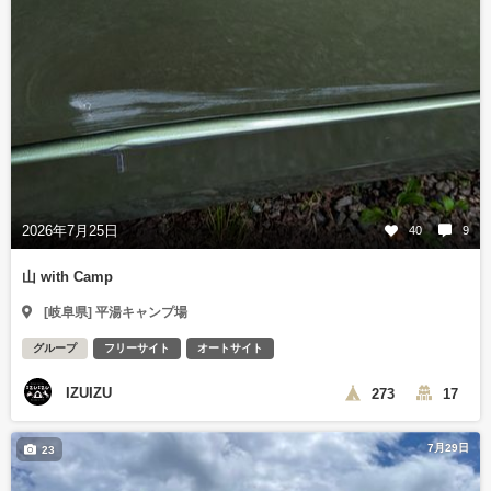
2026年7月25日
40
9
山 with Camp
[岐阜県] 平湯キャンプ場
グループ
フリーサイト
オートサイト
IZUIZU
273
17
7月29日
23