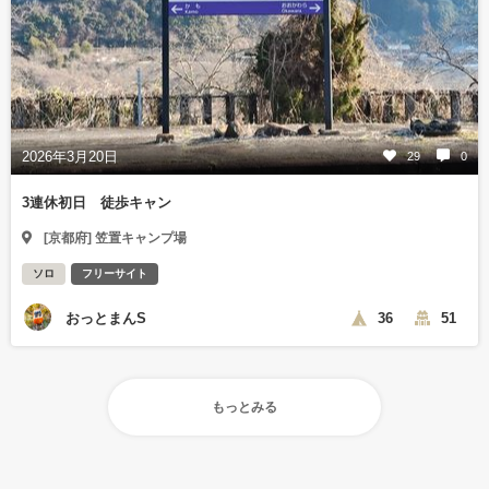
2026年3月20日
29
0
3連休初日 徒歩キャン
[京都府] 笠置キャンプ場
ソロ
フリーサイト
おっとまんS
36
51
もっとみる