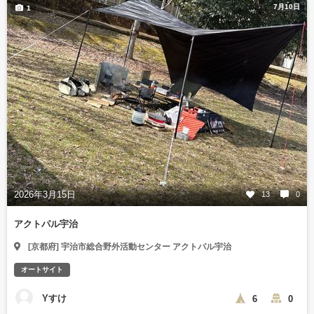
7月10日
1
2026年3月15日
13
0
アクトパル宇治
[京都府] 宇治市総合野外活動センター アクトパル宇治
オートサイト
Yすけ
6
0