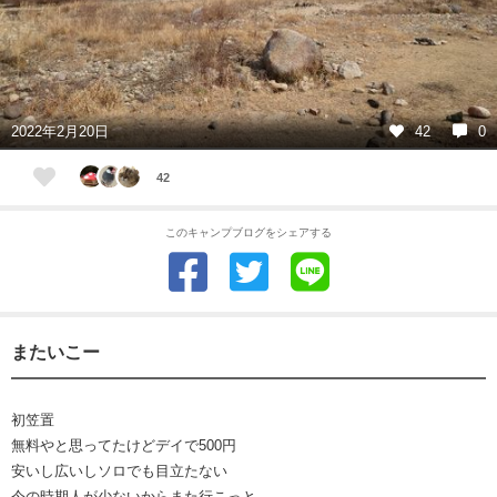
2022年2月20日
42
0
42
このキャンプブログをシェアする
またいこー
初笠置
無料やと思ってたけどデイで500円
安いし広いしソロでも目立たない
今の時期人が少ないからまた行こっと