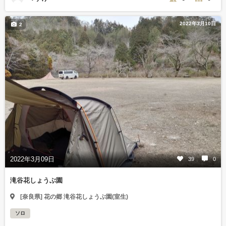
2022年3月10日
2
2022年3月09日
39
0
滝谷花しょうぶ園
[奈良県] 花の郷 滝谷花しょうぶ園(室生)
ソロ