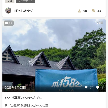
ソロ
フリーサイト
ぼっちオヤジ
98
43
2日前
21
2026年8月03日
27
2
ひとり真夏のあのへんで…
[山梨県] M1582 あのへんの森