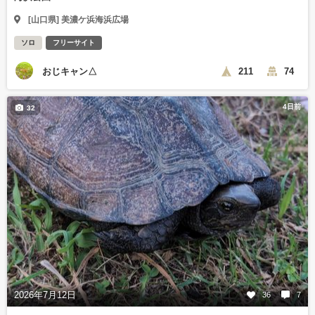
[山口県] 美濃ケ浜海浜広場
ソロ
フリーサイト
おじキャン△
211
74
4日前
32
2026年7月12日
36
7