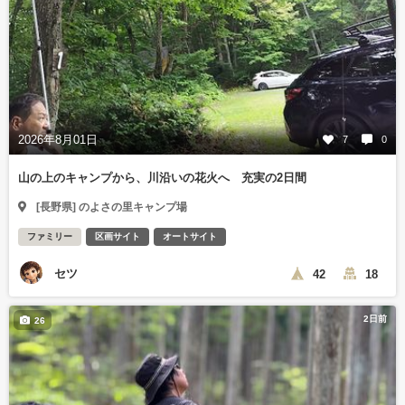
2026年8月01日
7
0
山の上のキャンプから、川沿いの花火へ 充実の2日間
[長野県] のよさの里キャンプ場
ファミリー
区画サイト
オートサイト
セツ
42
18
2日前
26