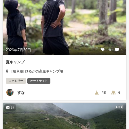
2026年7月30日
29
9
夏キャンプ
[岐阜県] ひるがの高原キャンプ場
ファミリー
オートサイト
すな
48
6
4日前
34