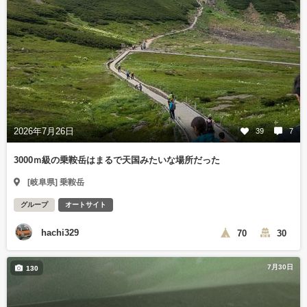
2026年7月26日
39
7
3000ｍ級の乗鞍岳はまるで天国みたいな場所だった
[岐阜県] 乗鞍岳
グループ
オートサイト
hachi329
70
30
7月30日
130