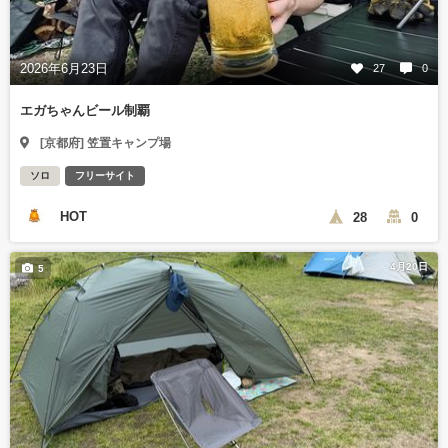
2026年6月23日
27
0
エガちゃんビール制覇
[京都府] 笠置キャンプ場
ソロ
フリーサイト
HOT
28
0
4月20日
5