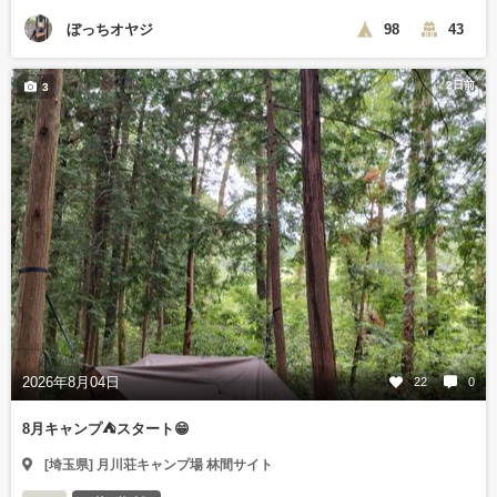
ぼっちオヤジ
98
43
2日前
3
2026年8月04日
22
0
8月キャンプ⛺️スタート😁
[埼玉県] 月川荘キャンプ場 林間サイト