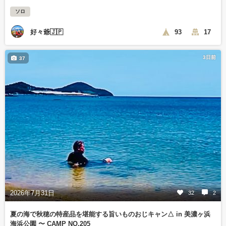
ソロ
好々爺🇯🇵
93
17
3日前
37
2026年7月31日
32
2
夏の海で秋穂の特産品を堪能する旨いものおじキャン△ in 美濃ヶ浜
海浜公園 〜 CAMP NO.205