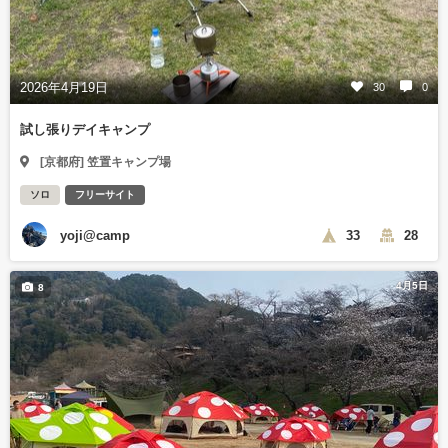
2026年4月19日
30
0
試し張りデイキャンプ
[京都府] 笠置キャンプ場
ソロ
フリーサイト
yoji@camp
33
28
4月5日
8