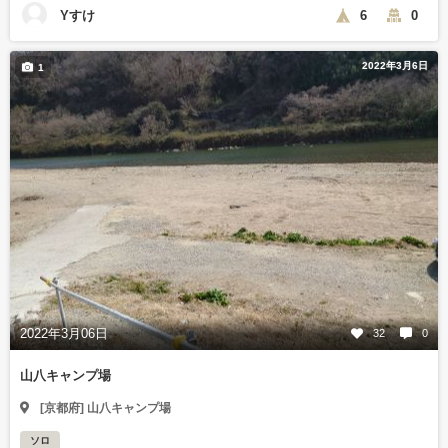
Yすけ
6
0
2022年3月6日
1
2022年3月06日
32
0
山八キャンプ場
[京都府] 山八キャンプ場
ソロ