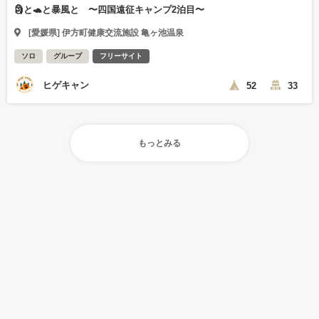
🗿と🐢と暴風と 〜四国遠征キャンプ2泊目〜
[愛媛県] 伊方町健康交流施設 亀ヶ池温泉
ソロ
グループ
フリーサイト
ヒゲキャン
52
33
もっとみる