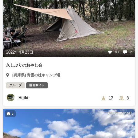
2022年4月23日
80
2
久しぶりのおやじ会
[兵庫県] 青雲の杜キャンプ場
グループ
区画サイト
Hijiki
17
3
2021年12月13日
7