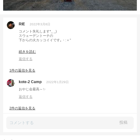
RIE
2022年3月8日
コメント失礼します*_ _)
スウェーデントーチの
下からの火カッコイイです｡・:＋°
仲の良い友人とキャンプいいですねぇ(´˘`＊)
続きを読む
返信する
1件の返信を見る
kote-2 Camp
2022年1月29日
おやじ会最高～✨
返信する
2件の返信を見る
投稿