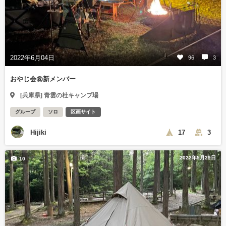
2022年6月04日
96
3
おやじ会㊗️新メンバー
[兵庫県] 青雲の杜キャンプ場
グループ
ソロ
区画サイト
Hijiki
17
3
2022年5月29日
10