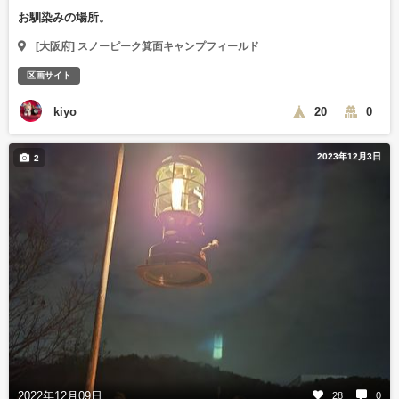
お馴染みの場所。
[大阪府] スノーピーク箕面キャンプフィールド
区画サイト
kiyo
20
0
2023年12月3日
2
2022年12月09日
28
0