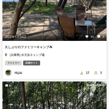
2022年5月04日
93
4
久しぶりのファミリーキャンプ⛺️
[兵庫県] 弁天浜キャンプ場
ファミリー
区画サイト
Hijiki
17
3
2022年4月24日
8