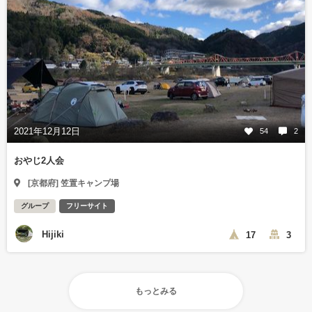
2021年12月12日
54
2
おやじ2人会
[京都府] 笠置キャンプ場
グループ
フリーサイト
Hijiki
17
3
もっとみる