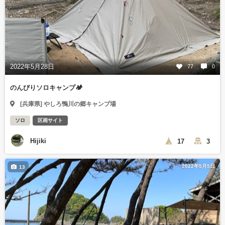
2022年5月28日
77
0
のんびりソロキャンプ🏕
[兵庫県] やしろ鴨川の郷キャンプ場
ソロ
区画サイト
Hijiki
17
3
2022年5月5日
13