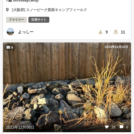
7歳 birthdaycamp
[大阪府] スノーピーク箕面キャンプフィールド
ファミリー
区画サイト
よっしー
9
11
2023年12月10日
6
2023年12月08日
29
0