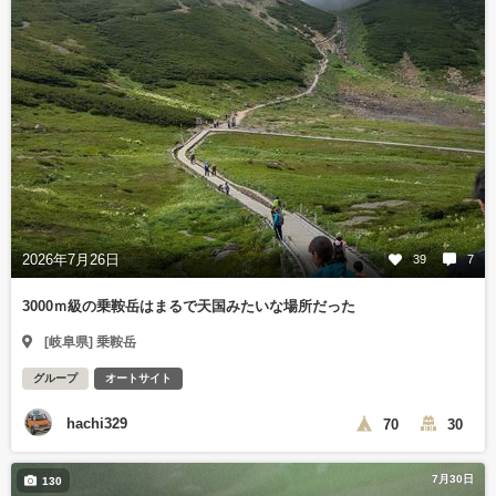
2026年7月26日
39
7
3000ｍ級の乗鞍岳はまるで天国みたいな場所だった
[岐阜県] 乗鞍岳
グループ
オートサイト
hachi329
70
30
7月30日
130