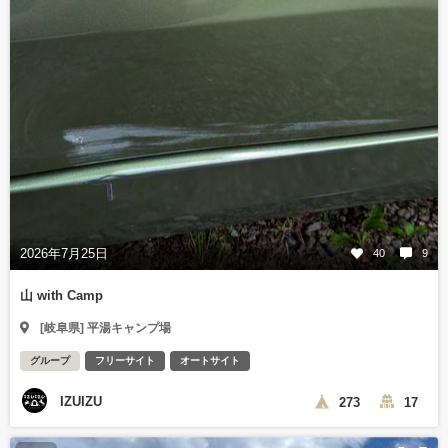
2026年7月25日
40
9
山 with Camp
[岐阜県] 平湯キャンプ場
グループ
フリーサイト
オートサイト
IZUIZU
273
17