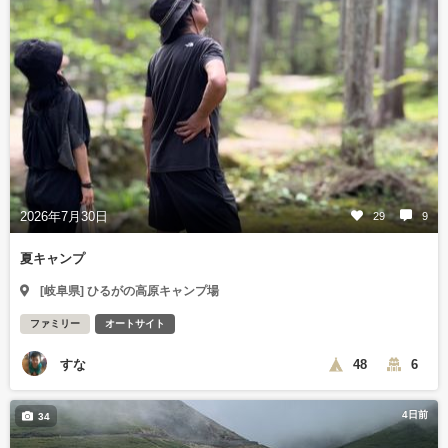
2026年7月30日
29
9
夏キャンプ
[岐阜県] ひるがの高原キャンプ場
ファミリー
オートサイト
すな
48
6
4日前
34