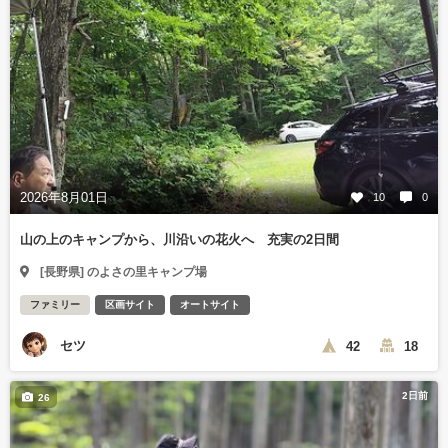
2026年8月01日
10
0
山の上のキャンプから、川沿いの花火へ 充実の2日間
[長野県] のよさの里キャンプ場
ファミリー
区画サイト
オートサイト
セツ
42
18
2日前
26