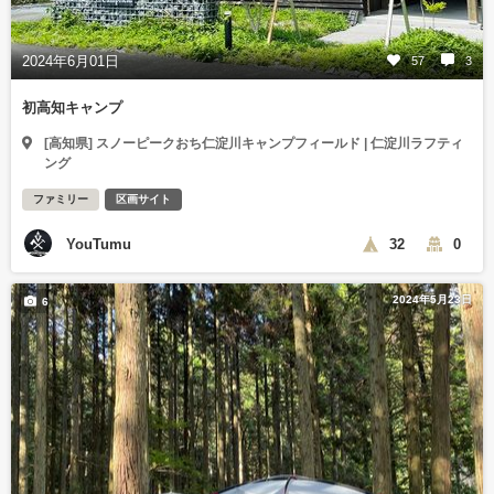
2024年6月01日
57
3
初高知キャンプ
[高知県] スノーピークおち仁淀川キャンプフィールド | 仁淀川ラフティ
ング
ファミリー
区画サイト
YouTumu
32
0
2024年5月23日
6