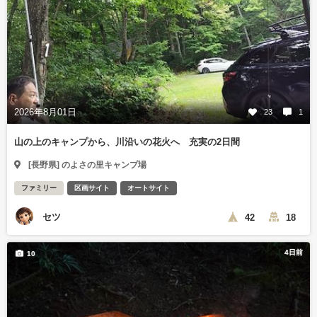
2026年8月01日
23
1
山の上のキャンプから、川沿いの花火へ 充実の2日間
[長野県] のよさの里キャンプ場
ファミリー
区画サイト
オートサイト
セツ
42
18
4日前
10