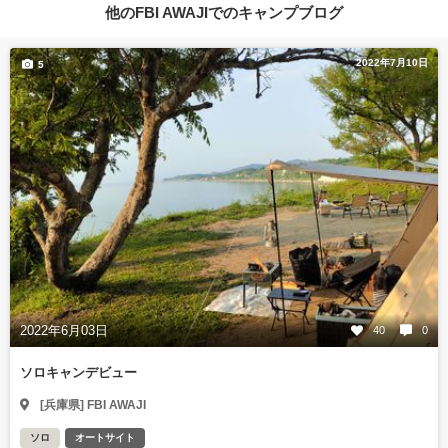
他のFBI AWAJIでのキャンプブログ
2022年7月10日
5
2022年6月03日
40
0
ソロキャンデビュー
[兵庫県] FBI AWAJI
ソロ
オートサイト