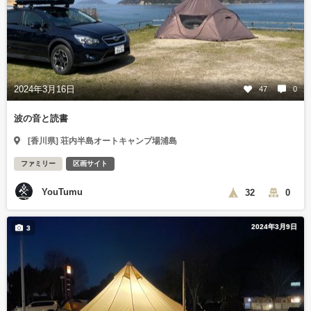
2024年3月16日
47
0
波の音と読書
[香川県] 荘内半島オートキャンプ場浦島
ファミリー
区画サイト
YouTumu
32
0
2024年3月9日
3