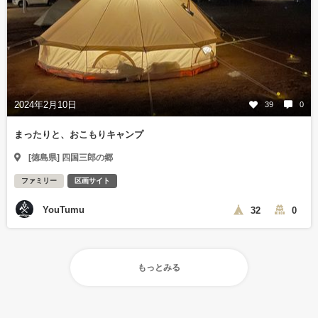
2024年2月10日
39
0
まったりと、おこもりキャンプ
[徳島県] 四国三郎の郷
ファミリー
区画サイト
YouTumu
32
0
もっとみる