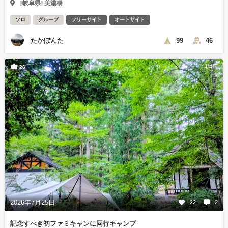
[岐阜県] 美濃橋
ソロ
グループ
フリーサイト
オートサイト
たかぽんた
99
46
1日前
26
2026年7月25日
22
2
記念すべき初ファミキャンに同行キャンプ