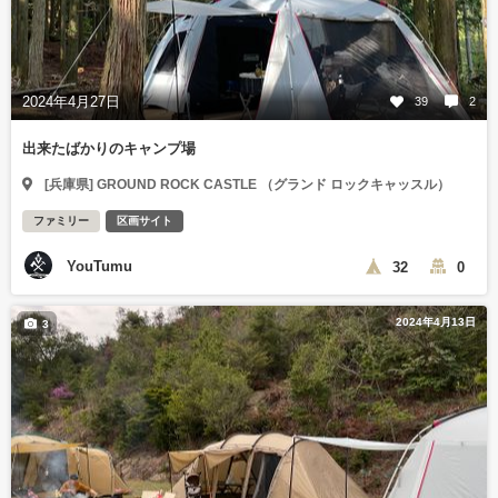
2024年4月27日
39
2
出来たばかりのキャンプ場
[兵庫県] GROUND ROCK CASTLE （グランド ロックキャッスル）
ファミリー
区画サイト
YouTumu
32
0
2024年4月13日
3