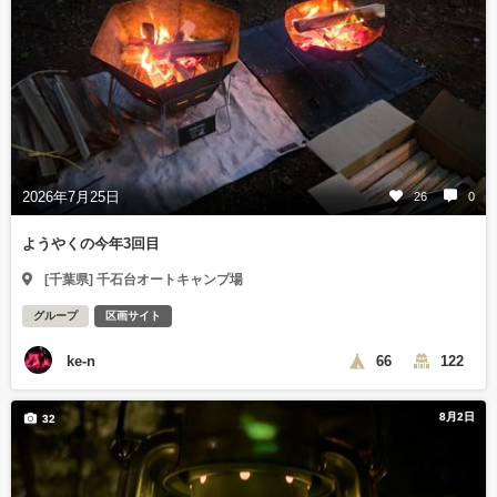
2026年7月25日
26
0
ようやくの今年3回目
[千葉県] 千石台オートキャンプ場
グループ
区画サイト
ke-n
66
122
8月2日
32