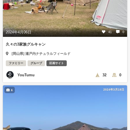
2024年4月06日
41
0
久々の3家族グルキャン
[岡山県] 瀬戸内ナチュラルフィールド
ファミリー
グループ
区画サイト
YouTumu
32
0
2024年3月18日
6