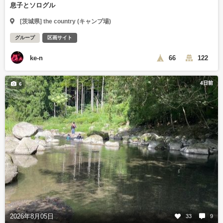
息子とソログル
[茨城県] the country (キャンプ場)
グループ
区画サイト
ke-n
66
122
4日前
6
2026年8月05日
33
9