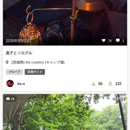
2026年8月03日
26
1
息子とソログル
[茨城県] the country (キャンプ場)
グループ
区画サイト
ke-n
66
122
3日前
23