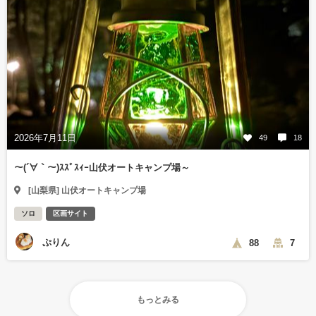
2026年7月11日
49
18
～(´∀｀～)ｽｽﾞｽｨｰ山伏オートキャンプ場～
[山梨県] 山伏オートキャンプ場
ソロ
区画サイト
ぷりん
88
7
もっとみる