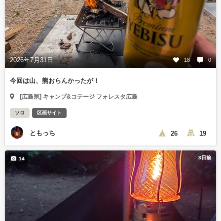
2026年7月31日
18
0
今回は山、熊おらんかったが！
[広島県] キャンプ&コテージ フォレスタ広島
ソロ
区画サイト
ともっち
26
19
3日前
14