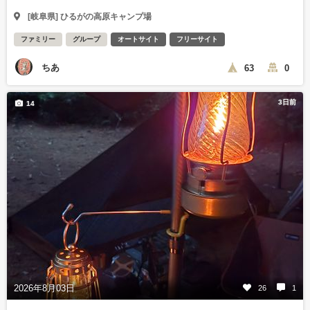
[岐阜県] ひるがの高原キャンプ場
ファミリー
グループ
オートサイト
フリーサイト
ちあ
63
0
3日前
14
2026年8月03日
26
1