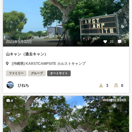
2021年5月02日
23
0
山キャン（過去キャン）
[沖縄県] KARSTCAMPSITE カルストキャンプ
ファミリー
グループ
オートサイト
ひねち
3
0
2020年11月19日
8