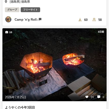
[徳島県] 徳島県
グループ
フリーサイト
Camp 'n'g Roll♪🏁
60
58
3日前
10
2026年7月25日
24
0
ようやくの今年3回目