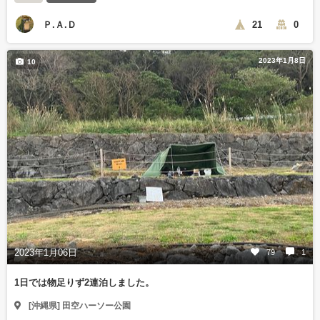
Ｐ.Ａ.Ｄ
21
0
2023年1月8日
10
2023年1月06日
79
1
1日では物足りず2連泊しました。
[沖縄県] 田空ハーソー公園