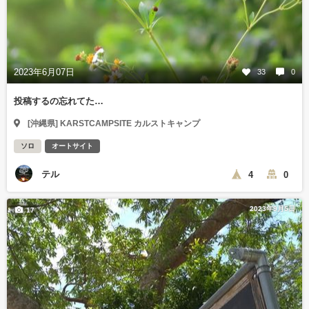
2023年6月07日
33
0
投稿するの忘れてた…
[沖縄県] KARSTCAMPSITE カルストキャンプ
ソロ
オートサイト
テル
4
0
2023年9月5日
17