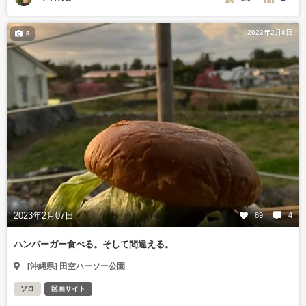
2023年2月8日
6
2023年2月07日
89
4
ハンバーガー食べる。そして間違える。
[沖縄県] 田空ハーソー公園
ソロ
区画サイト