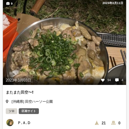
2023年3月11日
9
2023年3月03日
94
4
またまた田空〜❗️
[沖縄県] 田空ハーソー公園
ソロ
区画サイト
Ｐ.Ａ.Ｄ
21
0