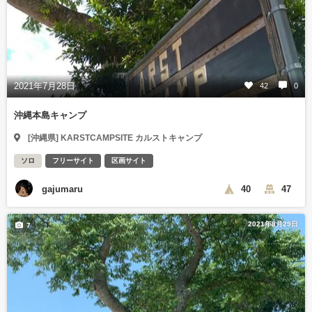
2021年7月28日
42
0
沖縄本島キャンプ
[沖縄県] KARSTCAMPSITE カルストキャンプ
ソロ
フリーサイト
区画サイト
gajumaru
40
47
2021年8月29日
7