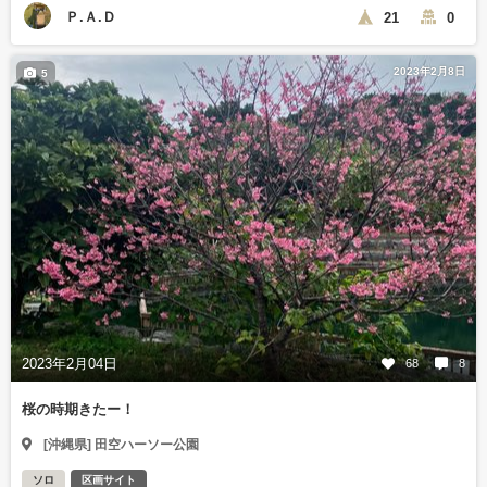
Ｐ.Ａ.Ｄ
21
0
2023年2月8日
5
2023年2月04日
68
8
桜の時期きたー！
[沖縄県] 田空ハーソー公園
ソロ
区画サイト