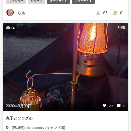
ファミリー
グループ
オートサイト
フリーサイト
ちあ
63
0
2日前
14
2026年8月03日
20
0
息子とソログル
[茨城県] the country (キャンプ場)