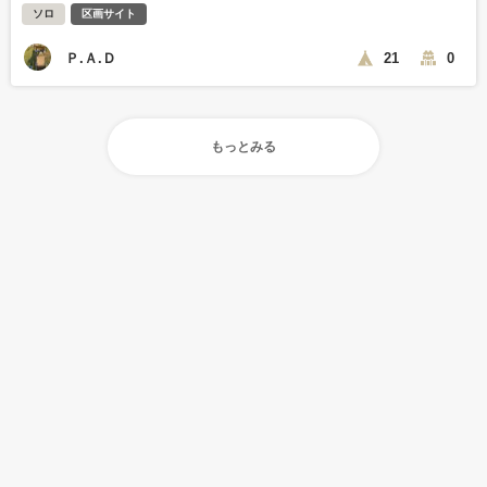
ソロ
区画サイト
Ｐ.Ａ.Ｄ
21
0
もっとみる