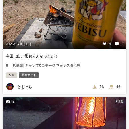
2026年7月31日
9
0
今回は山、熊おらんかったが！
[広島県] キャンプ&コテージ フォレスタ広島
ソロ
区画サイト
ともっち
26
19
2日前
14