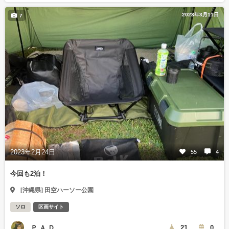
2023年3月11日
7
2023年2月24日
55
4
今回も2泊！
[沖縄県] 田空ハーソー公園
ソロ
区画サイト
Ｐ.Ａ.Ｄ
21
0