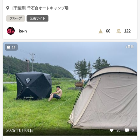
[千葉県] 千石台オートキャンプ場
グループ
区画サイト
ke-n
66
122
4日前
16
2026年8月01日
28
0