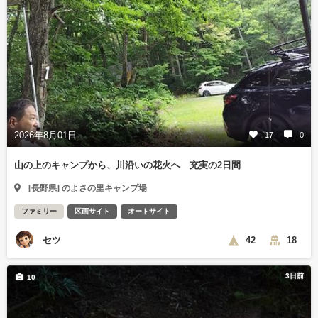
2026年8月01日
17
0
山の上のキャンプから、川沿いの花火へ 充実の2日間
[長野県] のよさの里キャンプ場
ファミリー
区画サイト
オートサイト
セツ
42
18
3日前
10