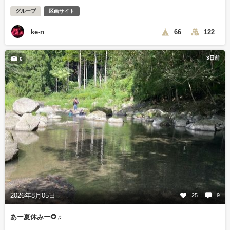
グループ
区画サイト
ke-n
66
122
3日前
6
2026年8月05日
25
9
あー夏休みー🌻♬