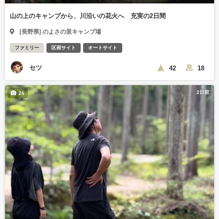
山の上のキャンプから、川沿いの花火へ 充実の2日間
[長野県] のよさの里キャンプ場
ファミリー
区画サイト
オートサイト
セツ
42
18
2日前
26