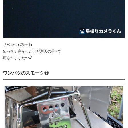
リベンジ成功✨👍
めっちゃ寒かったけど満天の星⭐️で
癒されました〜💕
ワンパタのスモーク😅