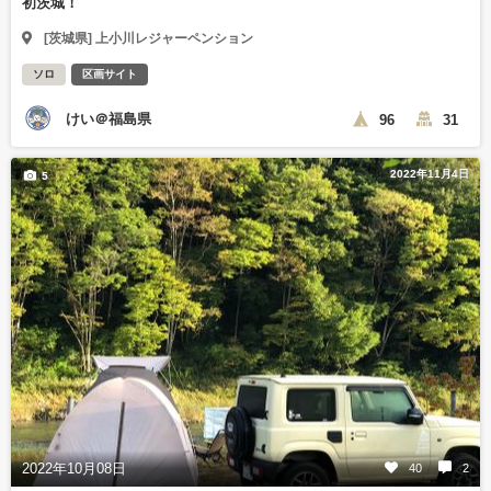
初茨城！
[茨城県] 上小川レジャーペンション
ソロ
区画サイト
けい＠福島県
96
31
2022年11月4日
5
2022年10月08日
40
2