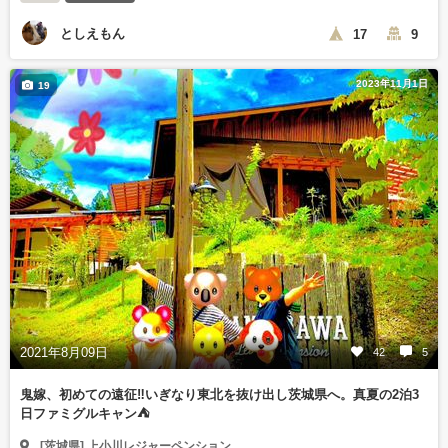
としえもん
17
9
2023年11月1日
19
2021年8月09日
42
5
鬼嫁、初めての遠征‼️いぎなり東北を抜け出し茨城県へ。真夏の2泊3
日ファミグルキャン⛺️
[茨城県] 上小川レジャーペンション