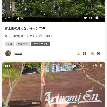
2026年6月20日
24
0
富士山の見えないキャンプ🏕️
[山梨県] オートキャンプFUJICHU
ソロ
グループ
オートサイト
sawa
38
46
6月21日
8