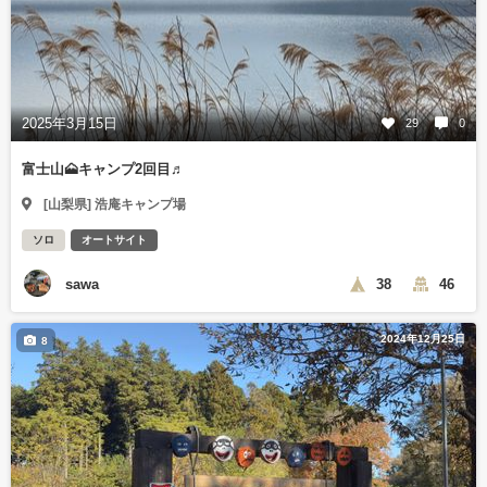
2025年3月15日
29
0
富士山🗻キャンプ2回目♬
[山梨県] 浩庵キャンプ場
ソロ
オートサイト
sawa
38
46
2024年12月25日
8