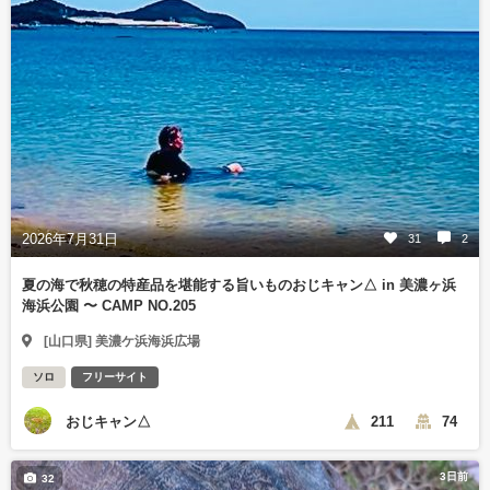
2026年7月31日
31
2
夏の海で秋穂の特産品を堪能する旨いものおじキャン△ in 美濃ヶ浜
海浜公園 〜 CAMP NO.205
[山口県] 美濃ケ浜海浜広場
ソロ
フリーサイト
おじキャン△
211
74
3日前
32