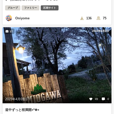
グループ
ファミリー
区画サイト
Oniyome
136
75
2023年4月2日
17
2023年4月01日
49
0
道中ずっと桜満開٭❀*٭