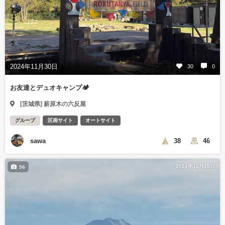
2024年11月30日
30
0
お友達とデュオキャンプ🏕️
[茨城県] 薪原木の六反屋
グループ
区画サイト
オートサイト
sawa
38
46
2024年12月18日
56