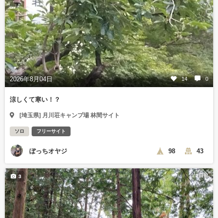
2026年8月04日
14
0
涼しくて寒い！？
[埼玉県] 月川荘キャンプ場 林間サイト
ソロ
フリーサイト
ぼっちオヤジ
98
43
2日前
3