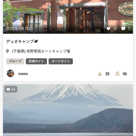
2026年4月25日
20
1
デュオキャンプ🏕️
[千葉県] 有野実苑オートキャンプ場
グループ
区画サイト
オートサイト
sawa
38
46
2025年3月23日
26