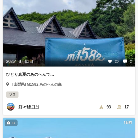
2026年8月03日
26
2
ひとり真夏のあのへんで…
[山梨県] M1582 あのへんの森
ソロ
好々爺🇯🇵
93
17
3日前
37