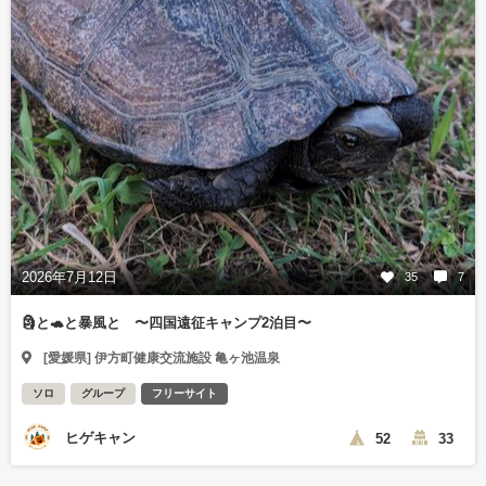
2026年7月12日
35
7
🗿と🐢と暴風と 〜四国遠征キャンプ2泊目〜
[愛媛県] 伊方町健康交流施設 亀ヶ池温泉
ソロ
グループ
フリーサイト
ヒゲキャン
52
33