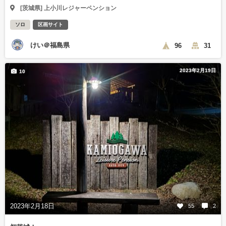
[茨城県] 上小川レジャーペンション
ソロ
区画サイト
けい＠福島県
96
31
2023年2月19日
10
2023年2月18日
55
2