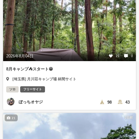
2026年8月04日
21
0
8月キャンプ⛺️スタート😁
[埼玉県] 月川荘キャンプ場 林間サイト
ソロ
フリーサイト
ぼっちオヤジ
98
43
2日前
21