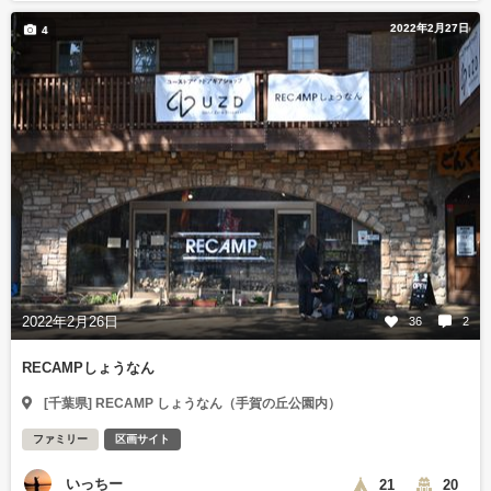
2022年2月27日
4
2022年2月26日
36
2
RECAMPしょうなん
[千葉県] RECAMP しょうなん（手賀の丘公園内）
ファミリー
区画サイト
いっちー
21
20