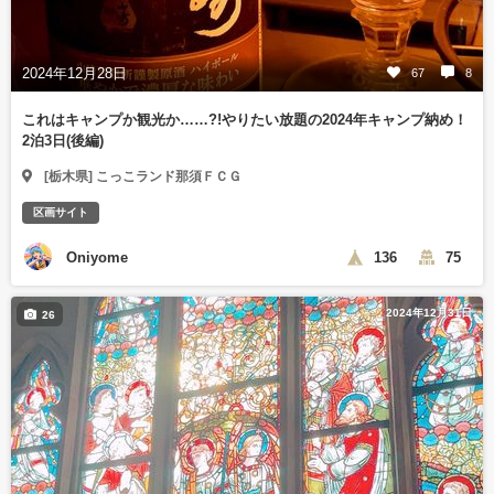
2024年12月28日
67
8
これはキャンプか観光か……?!やりたい放題の2024年キャンプ納め！
2泊3日(後編)
[栃木県] こっこランド那須ＦＣＧ
区画サイト
Oniyome
136
75
2024年12月31日
26