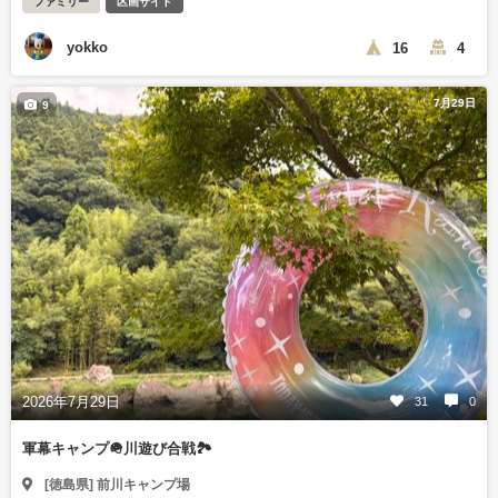
ファミリー
区画サイト
yokko
16
4
7月29日
9
2026年7月29日
31
0
軍幕キャンプ🪖川遊び合戦🏞️
[徳島県] 前川キャンプ場