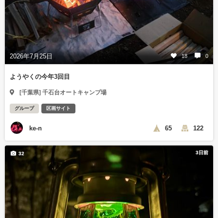
2026年7月25日
18
0
ようやくの今年3回目
[千葉県] 千石台オートキャンプ場
グループ
区画サイト
ke-n
65
122
3日前
32