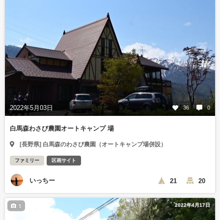
2022年5月03日
36
0
白馬森わさび農園オートキャンプ 場
[長野県] 白馬森のわさび農園（オートキャンプ場併設）
ファミリー
区画サイト
いっちー
21
20
2022年4月17日
5