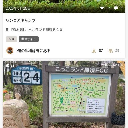
2025年8月15日
37
0
ワンコとキャンプ
[栃木県] こっこランド那須ＦＣＧ
ソロ
区画サイト
俺の酒場は野にある
67
29
2025年5月1日
18