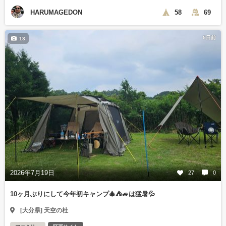
HARUMAGEDON
58
69
5日前
13
2026年7月19日
27
0
10ヶ月ぶりにして今年初キャンプ🎄⛺🚙は猛暑💦
[大分県] 天空の杜