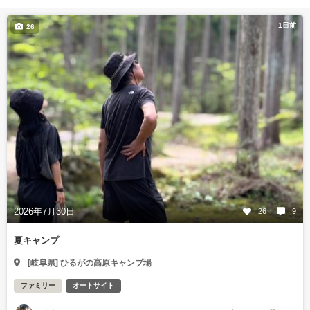
1日前
26
2026年7月30日
26
9
夏キャンプ
[岐阜県] ひるがの高原キャンプ場
ファミリー
オートサイト