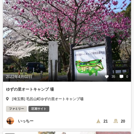
2022年4月02日
35
0
ゆずの里オートキャンプ 場
[埼玉県] 毛呂山町ゆずの里オートキャンプ場
ファミリー
区画サイト
いっちー
21
20