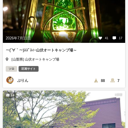
2026年7月11日
41
17
～(´∀｀～)ｽｽﾞｽｨｰ山伏オートキャンプ場～
[山梨県] 山伏オートキャンプ場
ソロ
区画サイト
ぷりん
88
7
3日前
14