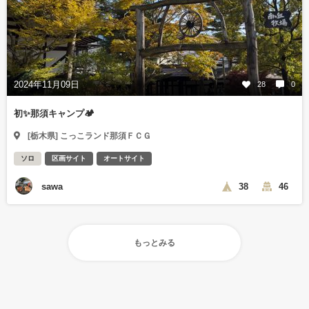
2024年11月09日
28
0
初✨那須キャンプ🏕️
[栃木県] こっこランド那須ＦＣＧ
ソロ
区画サイト
オートサイト
sawa
38
46
もっとみる