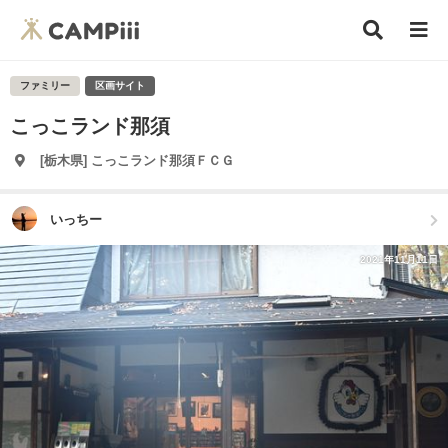
ファミリー
区画サイト
こっこランド那須
[栃木県] こっこランド那須ＦＣＧ
いっちー
2021年11月11日