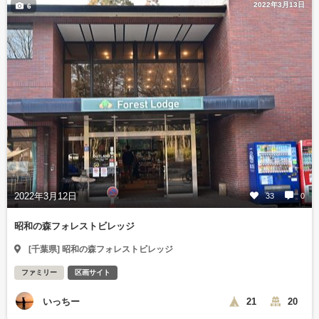
2022年3月13日
6
2022年3月12日
33
0
昭和の森フォレストビレッジ
[千葉県] 昭和の森フォレストビレッジ
ファミリー
区画サイト
いっちー
21
20