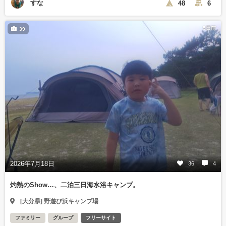
すな
48
6
5日前
39
2026年7月18日
36
4
灼熱のShow…、二泊三日海水浴キャンプ。
[大分県] 野遊び浜キャンプ場
ファミリー
グループ
フリーサイト