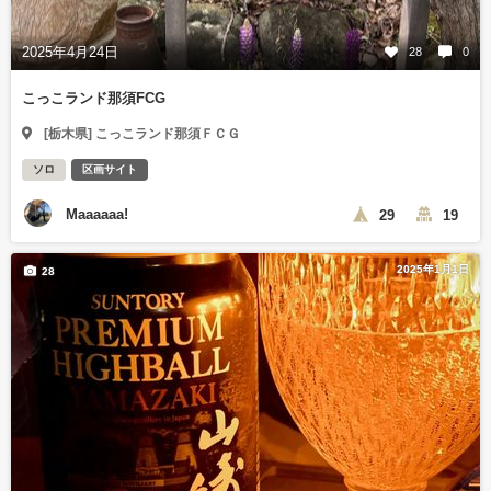
2025年4月24日
28
0
こっこランド那須FCG
[栃木県] こっこランド那須ＦＣＧ
ソロ
区画サイト
Maaaaaa!
29
19
2025年1月1日
28