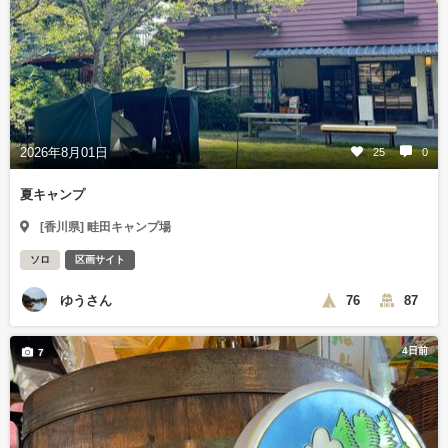
2026年8月01日
25
0
夏キャンプ
[香川県] 畦田キャンプ場
ソロ
区画サイト
ゆうさん
76
87
4日前
7