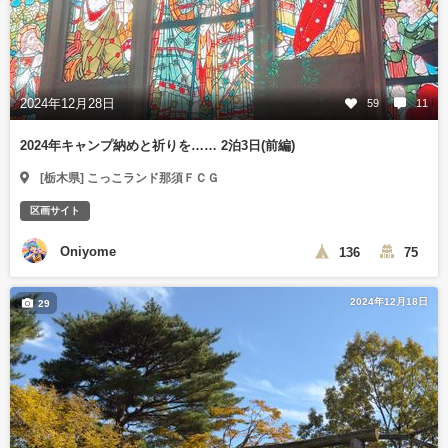
2024年12月28日
59
11
2024年キャンプ納めと祈りを…… 2泊3日(前編)
[栃木県] こっこランド那須ＦＣＧ
区画サイト
Oniyome
136
75
2024年12月18日
29