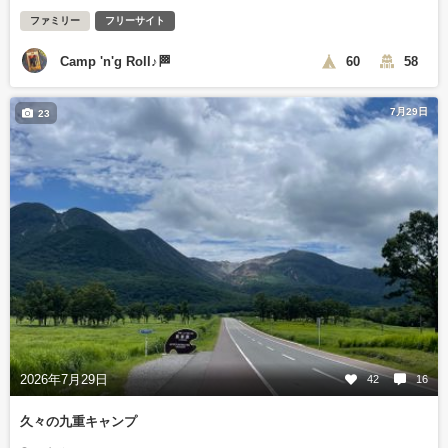
ファミリー
フリーサイト
Camp 'n'g Roll♪🏁
60
58
7月29日
23
2026年7月29日
42
16
久々の九重キャンプ