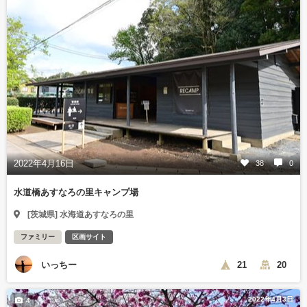
2022年4月16日
38
0
水道橋あすなろの里キャンプ場
[茨城県] 水海道あすなろの里
ファミリー
区画サイト
いっちー
21
20
2022年4月3日
4