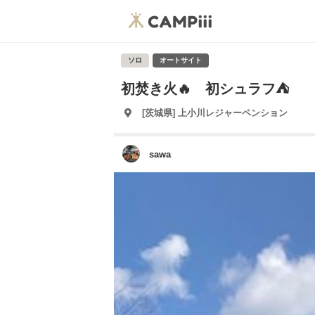
ソロ
オートサイト
初焚き火🔥 初シュラフ⛺️
[茨城県] 上小川レジャーペンション
sawa