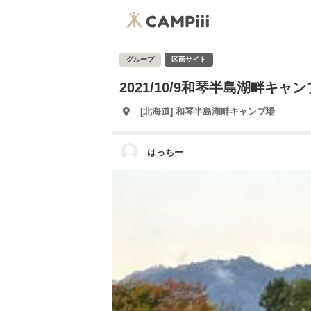
グループ
区画サイト
2021/10/9和琴半島湖畔キャ
[北海道] 和琴半島湖畔キャンプ場
はっちー