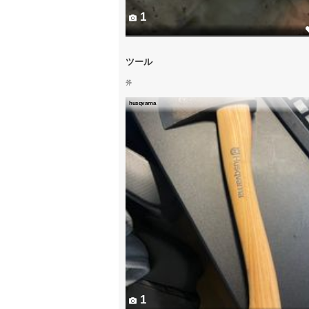
1
ツール
斧
husqvarna
1