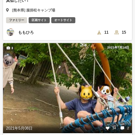
真似したい！
[熊本県] 服掛松キャンプ場
ファミリー
区画サイト
オートサイト
ももひろ
11
15
2021年7月14日
3
2021年5月08日
34
2