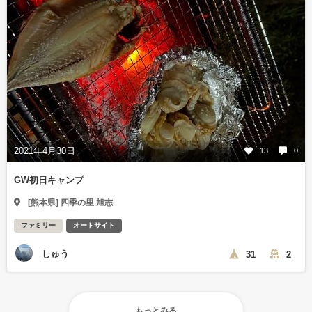
2021年4月30日
13
0
GW初日キャンプ
[熊本県] 四季の里 旭志
ファミリー
オートサイト
しゅう
31
2
もっとみる