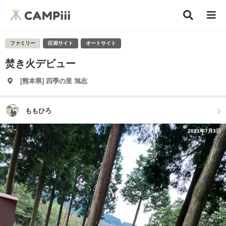
ファミリー
区画サイト
オートサイト
焚き火デビュー
[熊本県] 四季の里 旭志
ももひろ
2021年7月3日