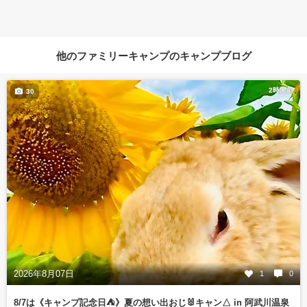
他のファミリーキャンプのキャンプブログ
2時間前
30
2026年8月07日
1
0
8/7は《キャンプ記念日⛺️》夏の想い出おじ🐰キャン△ in 阿武川温泉