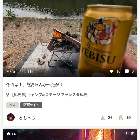
2026年7月31日
16
0
今回は山、熊おらんかったが！
[広島県] キャンプ&コテージ フォレスタ広島
ソロ
区画サイト
ともっち
26
19
2日前
14