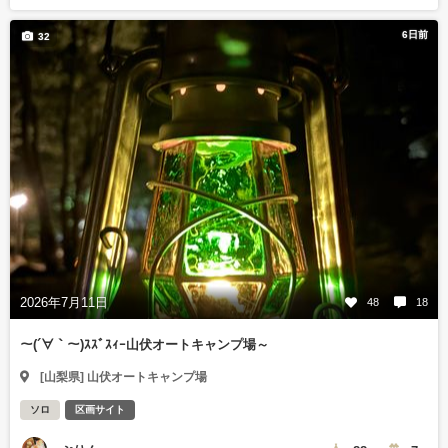
6日前
32
2026年7月11日
48
18
～(´∀｀～)ｽｽﾞｽｨｰ山伏オートキャンプ場～
[山梨県] 山伏オートキャンプ場
ソロ
区画サイト