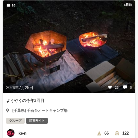
4日前
10
2026年7月25日
25
0
ようやくの今年3回目
[千葉県] 千石台オートキャンプ場
グループ
区画サイト
ke-n
66
122