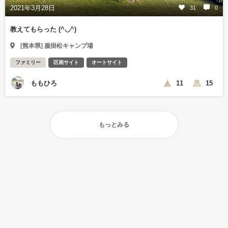
2021年3月28日
31
0
教えてもらった (^◡^)
[熊本県] 服掛松キャンプ場
ファミリー
区画サイト
オートサイト
ももひろ
11
15
もっとみる