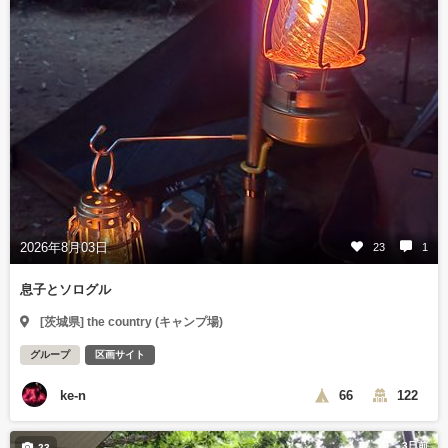
2026年8月03日
23
1
息子とソログル
[茨城県] the country (キャンプ場)
グループ
区画サイト
ke-n
66
122
3日前
23