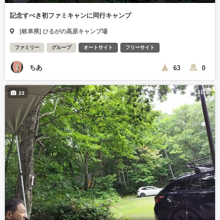
記念すべき初ファミキャンに同行キャンプ
[岐阜県] ひるがの高原キャンプ場
ファミリー
グループ
オートサイト
フリーサイト
ちあ
63
0
3日前
23