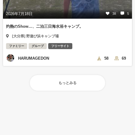
2026年7月18日
38
5
灼熱のShow…、二泊三日海水浴キャンプ。
[大分県] 野遊び浜キャンプ場
ファミリー
グループ
フリーサイト
HARUMAGEDON
58
69
もっとみる