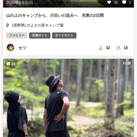
2026年8月01日
20
1
山の上のキャンプから、川沿いの花火へ 充実の2日間
[長野県] のよさの里キャンプ場
ファミリー
区画サイト
オートサイト
セツ
42
18
5日前
26