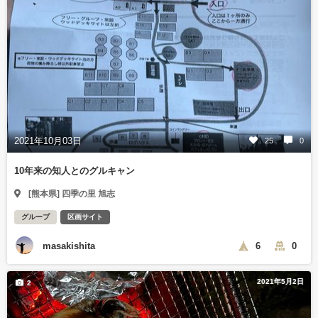
2021年10月03日
25
0
10年来の知人とのグルキャン
[熊本県] 四季の里 旭志
グループ
区画サイト
masakishita
6
0
2021年5月2日
2