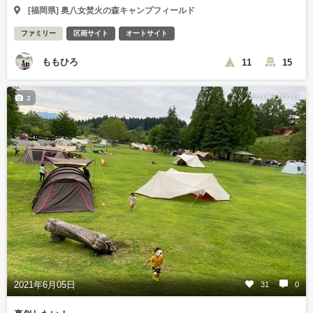
[福岡県] 奥八女焚火の森キャンプフィールド
ファミリー
区画サイト
オートサイト
ももひろ
11
15
2021年7月21日
3
2021年6月05日
31
0