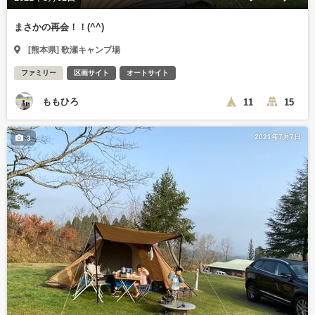
まさかの再会！！(^^)
[熊本県] 歌瀬キャンプ場
ファミリー
区画サイト
オートサイト
ももひろ
11
15
2021年7月7日
3