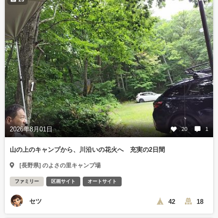
2026年8月01日
20
1
山の上のキャンプから、川沿いの花火へ 充実の2日間
[長野県] のよさの里キャンプ場
ファミリー
区画サイト
オートサイト
セツ
42
18