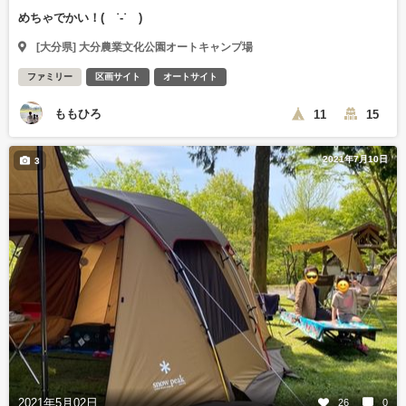
めちゃでかい！( ˙-˙ )
[大分県] 大分農業文化公園オートキャンプ場
ファミリー
区画サイト
オートサイト
ももひろ
11
15
2021年7月10日
3
2021年5月02日
26
0