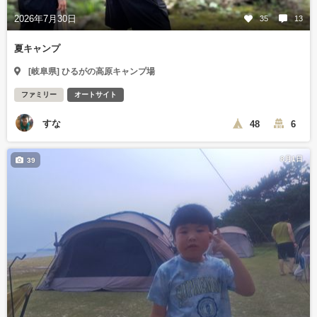
2026年7月30日
35
13
夏キャンプ
[岐阜県] ひるがの高原キャンプ場
ファミリー
オートサイト
すな
48
6
8月1日
39