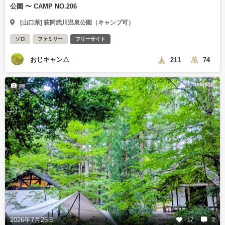
公園 〜 CAMP NO.206
[山口県] 萩阿武川温泉公園（キャンプ可）
ソロ
ファミリー
フリーサイト
おじキャン△
211
74
18時間前
26
2026年7月25日
17
2