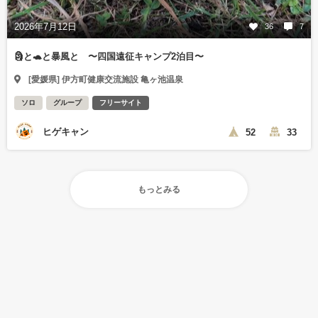
2026年7月12日
36
7
🗿と🐢と暴風と 〜四国遠征キャンプ2泊目〜
[愛媛県] 伊方町健康交流施設 亀ヶ池温泉
ソロ
グループ
フリーサイト
ヒゲキャン
52
33
もっとみる