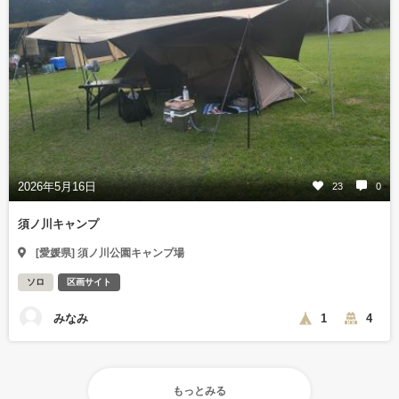
2026年5月16日
23
0
須ノ川キャンプ
[愛媛県] 須ノ川公園キャンプ場
ソロ
区画サイト
みなみ
1
4
もっとみる