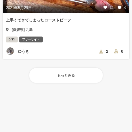
2021年5月29日
32
0
上手くできてしまったローストビーフ
[愛媛県] 九島
ソロ
フリーサイト
ゆうき
2
0
もっとみる