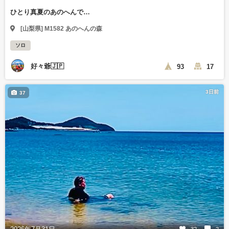
ひとり真夏のあのへんで…
[山梨県] M1582 あのへんの森
ソロ
好々爺🇯🇵
93
17
3日前
37
32
2