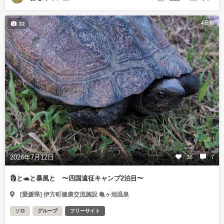
4日前
32
2026年7月12日
36
7
🗿と🐢と暴風と 〜四国遠征キャンプ2泊目〜
[愛媛県] 伊方町健康交流施設 亀ヶ池温泉
ソロ
グループ
フリーサイト