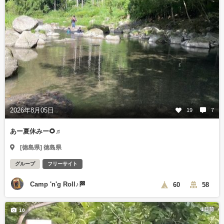
2026年8月05日
19
7
あー夏休みー🌻♬
[徳島県] 徳島県
グループ
フリーサイト
Camp 'n'g Roll♪🏁
60
58
1日前
10