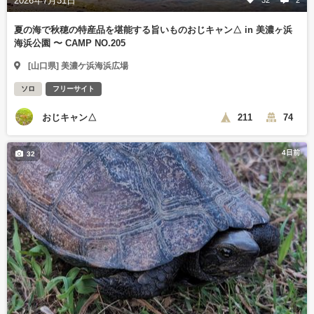
2026年7月31日
夏の海で秋穂の特産品を堪能する旨いものおじキャン△ in 美濃ヶ浜
海浜公園 〜 CAMP NO.205
[山口県] 美濃ケ浜海浜広場
ソロ
フリーサイト
おじキャン△
211
74
4日前
32