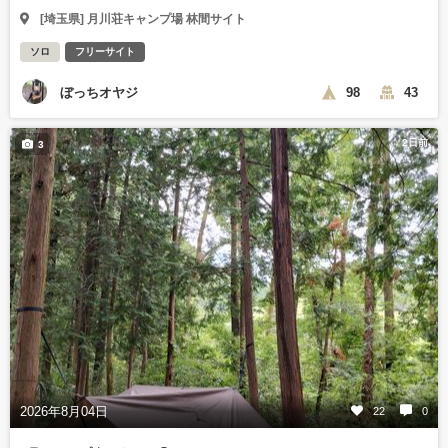
[埼玉県] 月川荘キャンプ場 林間サイト
ソロ
フリーサイト
ぼっちオヤジ
98
43
2日前
3
2026年8月04日
22
0