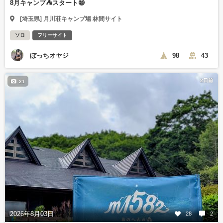
8月キャンプ⛺️スタート😁
[埼玉県] 月川荘キャンプ場 林間サイト
ソロ
フリーサイト
ぼっちオヤジ
98
43
2日前
21
2026年8月03日
28
2