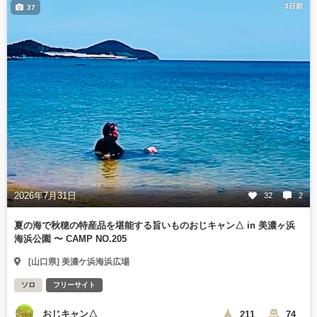
3日前
37
2026年7月31日
32
2
夏の海で秋穂の特産品を堪能する旨いものおじキャン△ in 美濃ヶ浜
海浜公園 〜 CAMP NO.205
[山口県] 美濃ケ浜海浜広場
ソロ
フリーサイト
おじキャン△
211
74