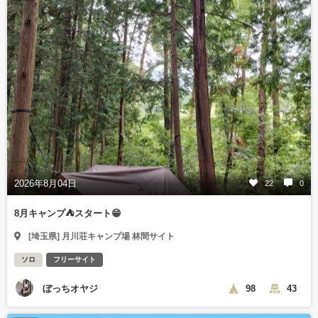
2026年8月04日
22
0
8月キャンプ⛺️スタート😁
[埼玉県] 月川荘キャンプ場 林間サイト
ソロ
フリーサイト
ぼっちオヤジ
98
43