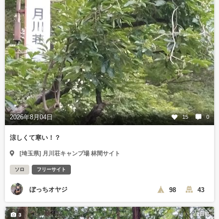
2026年8月04日
15
0
涼しくて寒い！？
[埼玉県] 月川荘キャンプ場 林間サイト
ソロ
フリーサイト
ぼっちオヤジ
98
43
2日前
3