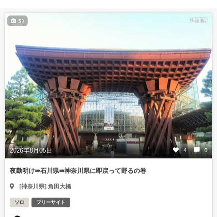
3時間前
53
2026年8月05日
4
0
夜勤明け⇛石川県⇛神奈川県に即戻って野るの巻
[神奈川県] 角田大橋
ソロ
フリーサイト