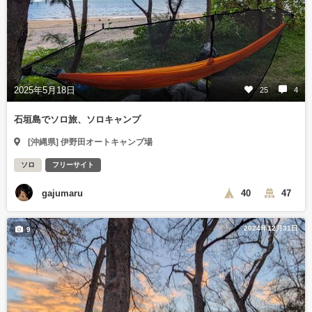
2025年5月18日
25
4
石垣島でソロ旅、ソロキャンプ
[沖縄県] 伊野田オートキャンプ場
ソロ
フリーサイト
gajumaru
40
47
2024年12月31日
9