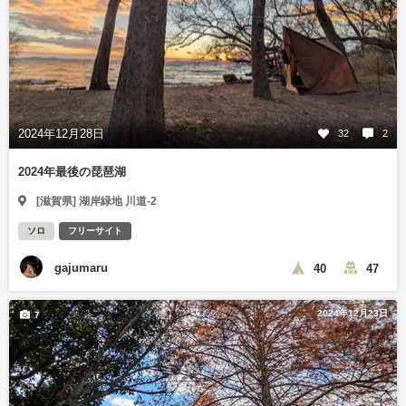
2024年12月28日
32
2
2024年最後の琵琶湖
[滋賀県] 湖岸緑地 川道-2
ソロ
フリーサイト
gajumaru
40
47
2024年12月23日
7