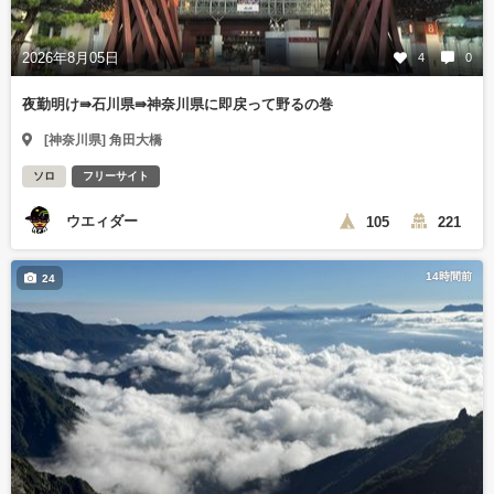
2026年8月05日
4
0
夜勤明け⇛石川県⇛神奈川県に即戻って野るの巻
[神奈川県] 角田大橋
ソロ
フリーサイト
ウエィダー
105
221
14時間前
24