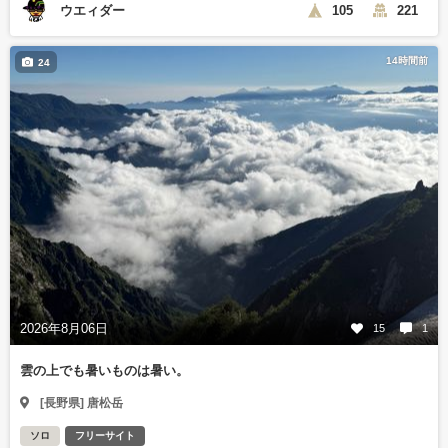
ウエィダー
105
221
14時間前
24
2026年8月06日
15
1
雲の上でも暑いものは暑い。
[長野県] 唐松岳
ソロ
フリーサイト