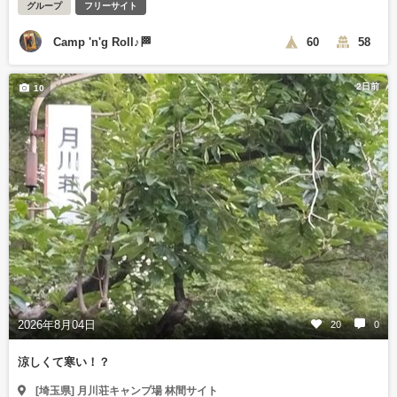
グループ
フリーサイト
Camp 'n'g Roll♪🏁
60
58
2日前
10
2026年8月04日
20
0
涼しくて寒い！？
[埼玉県] 月川荘キャンプ場 林間サイト