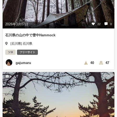
2026年3月07日
22
0
石川県の山の中で雪中Hammock
[石川県] 石川県
ソロ
フリーサイト
gajumaru
40
47
7月1日
4