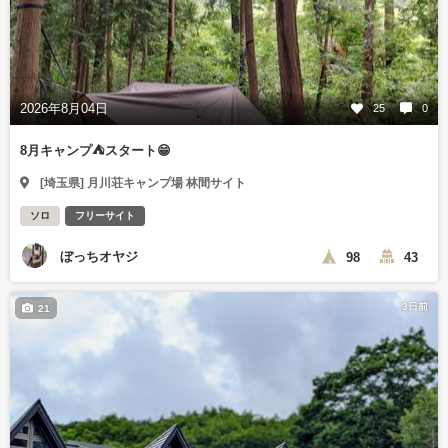
2026年8月04日
25
0
8月キャンプ⛺️スタート😁
[埼玉県] 月川荘キャンプ場 林間サイト
ソロ
フリーサイト
ぼっちオヤジ
98
43
3日前
21