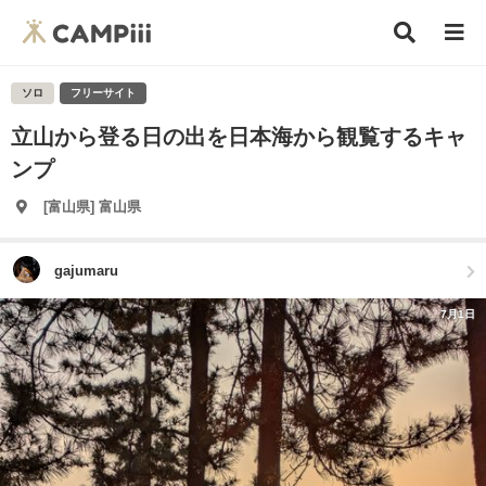
ソロ
フリーサイト
立山から登る日の出を日本海から観覧するキャ
ンプ
[富山県] 富山県
gajumaru
7月1日