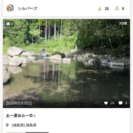
シルバーズ
26
8
2日前
6
2026年8月05日
24
9
あー夏休みー🌻♬
[徳島県] 徳島県