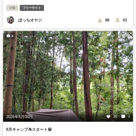
ソロ
フリーサイト
ぼっちオヤジ
98
43
3日前
3
2026年8月04日
25
0
8月キャンプ⛺️スタート😁