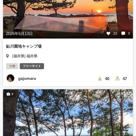
2026年6月13日
23
0
鮎川園地キャンプ場
[福井県] 福井県
ソロ
フリーサイト
gajumaru
40
47
2月21日
7