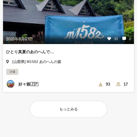
2026年8月03日
33
2
ひとり真夏のあのへんで…
[山梨県] M1582 あのへんの森
ソロ
好々爺🇯🇵
93
17
もっとみる