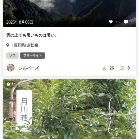
2026年8月06日
15
1
雲の上でも暑いものは暑い。
[長野県] 唐松岳
ソロ
フリーサイト
シルバーズ
26
8
2日前
10