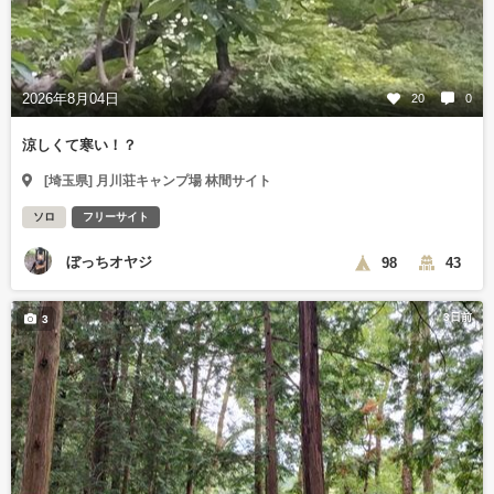
2026年8月04日
20
0
涼しくて寒い！？
[埼玉県] 月川荘キャンプ場 林間サイト
ソロ
フリーサイト
ぼっちオヤジ
98
43
3日前
3