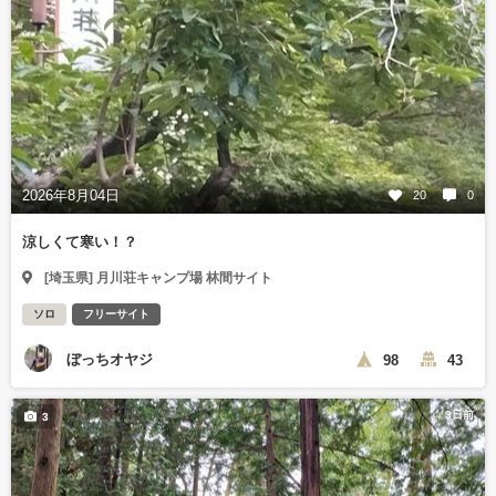
2026年8月04日
20
0
涼しくて寒い！？
[埼玉県] 月川荘キャンプ場 林間サイト
ソロ
フリーサイト
ぼっちオヤジ
98
43
3日前
3