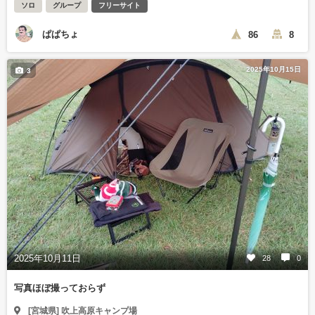
ソロ
グループ
フリーサイト
ぱぱちょ
86
8
2025年10月15日
3
2025年10月11日
28
0
写真ほぼ撮っておらず
[宮城県] 吹上高原キャンプ場