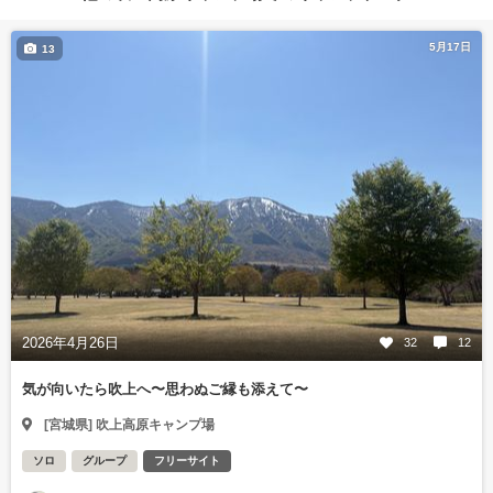
5月17日
13
2026年4月26日
32
12
気が向いたら吹上へ〜思わぬご縁も添えて〜
[宮城県] 吹上高原キャンプ場
ソロ
グループ
フリーサイト