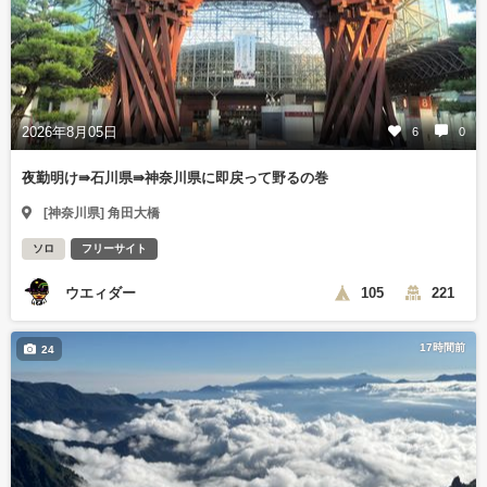
2026年8月05日
6
0
夜勤明け⇛石川県⇛神奈川県に即戻って野るの巻
[神奈川県] 角田大橋
ソロ
フリーサイト
ウエィダー
105
221
17時間前
24