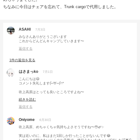
ちなみに今日はチェアを忘れて、Trunk cargoで代用しました。
ASAHI
7月3日
みなさんありがとうございます
これからどんどんキャンプしていきます〜
返信する
1件の返信を見る
はさまっko
7月1日
こんにちは😃
コメント失礼します(͒⑅′࿉‵⑅)͒ෆ*
吹上高原はとっても良いところですよね〜
東北のふもとっぱらって言われてる位
続きを読む
だだっ広くて、のびのび出来ます🤗
返信する
たくさんキャンプを楽しんで下さいね😘
Oniyome
6月30日
吹上高原、めちゃくちゃ気持ちよさそうですね〜🥹🌿✨
実は近いのに、私はまだ1回しか行ったことがないんです😂