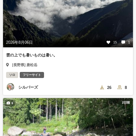
2026年8月06日
15
1
雲の上でも暑いものは暑い。
[長野県] 唐松岳
ソロ
フリーサイト
シルバーズ
26
8
2日前
6