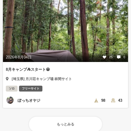
2026年8月04日
25
0
8月キャンプ⛺️スタート😁
[埼玉県] 月川荘キャンプ場 林間サイト
ソロ
フリーサイト
ぼっちオヤジ
98
43
もっとみる