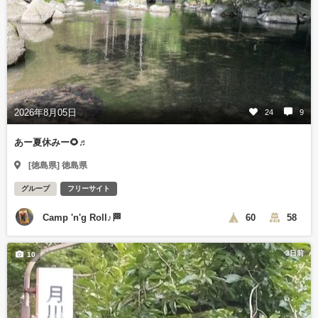
2026年8月05日
24
9
あー夏休みー🌻♬
[徳島県] 徳島県
グループ
フリーサイト
Camp 'n'g Roll♪🏁
60
58
3日前
10