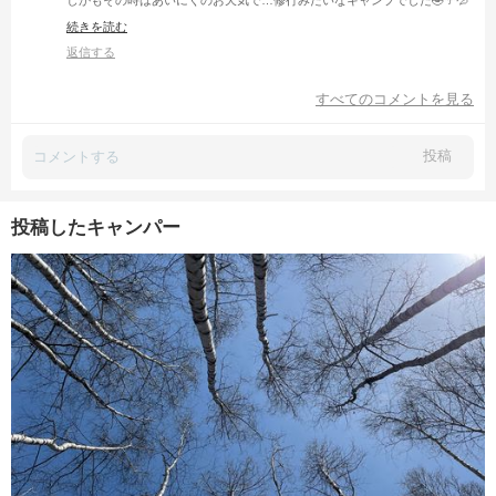
しかもその時はあいにくのお天気で…修行みたいなキャンプでした🤣☔️💦
続きを読む
こんなキラキラの新緑の中でのキャンプを見ると「次こそリベンジした
い〜✨️」って気持ちになっちゃいました🤭🌳✨
返信する
羨ましいです〜🥰🩷
すべてのコメントを見る
投稿
投稿したキャンパー