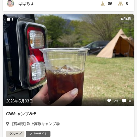
ぱぱちょ
86
8
5月6日
8
2026年5月03日
29
0
GWキャンプ⛺️🌳
[宮城県] 吹上高原キャンプ場
グループ
フリーサイト