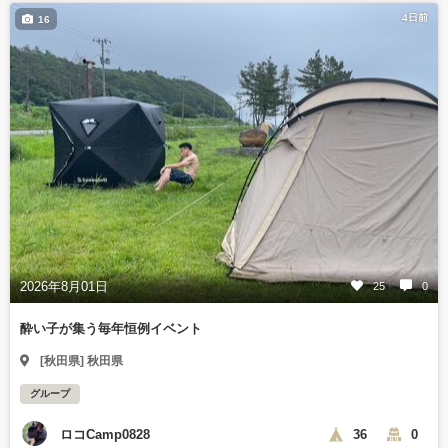
4日前
16
2026年8月01日
25
0
酔い子が集う毎年恒例イベント
[秋田県] 秋田県
グループ
ロコCamp0828
36
0