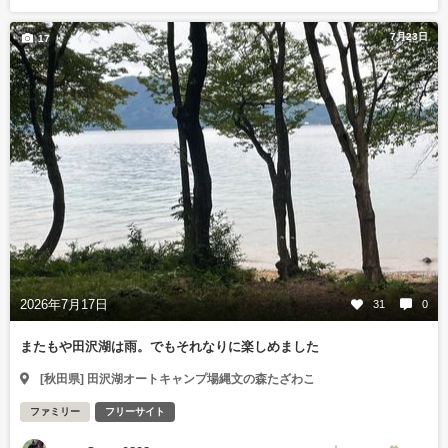
7月23日
17
2026年7月17日
31
0
またもや田沢湖は雨。でもそれなりに楽しめました
[秋田県] 田沢湖オートキャンプ場縄文の森たざわこ
ファミリー
フリーサイト