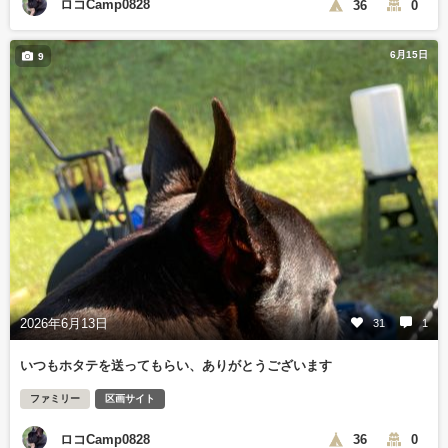
ロコCamp0828
36
0
6月15日
9
2026年6月13日
31
1
いつもホタテを送ってもらい、ありがとうございます
ファミリー
区画サイト
ロコCamp0828
36
0