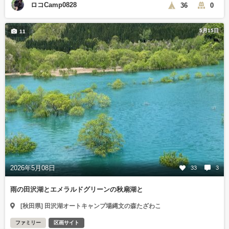
ロコCamp0828
36
0
5月15日
11
2026年5月08日
33
3
雨の田沢湖とエメラルドグリーンの秋扇湖と
[秋田県] 田沢湖オートキャンプ場縄文の森たざわこ
ファミリー
区画サイト