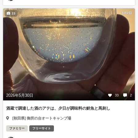
6月2日
23
2026年5月30日
33
2
酒蔵で調達した酒のアテは、夕日が調味料の鮮魚と馬刺し
[秋田県] 御所の台オートキャンプ場
ファミリー
フリーサイト