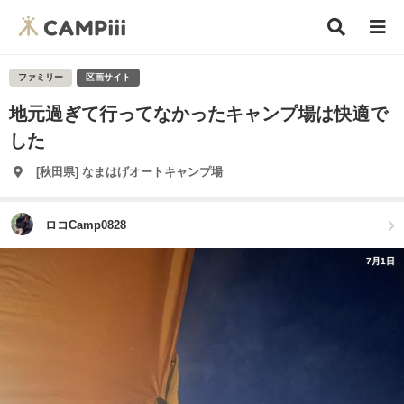
ファミリー
区画サイト
地元過ぎて行ってなかったキャンプ場は快適で
した
[秋田県] なまはげオートキャンプ場
ロコCamp0828
7月1日