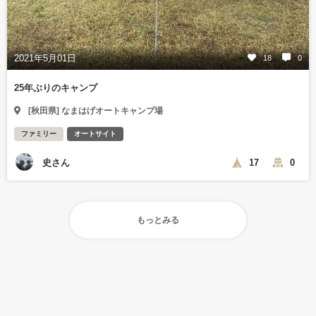
2021年5月01日
18
0
25年ぶりのキャンプ
[秋田県] なまはげオートキャンプ場
ファミリー
オートサイト
史さん
17
0
もっとみる