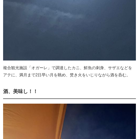
複合観光施設「オガーレ」で調達したカニ、鮮魚の刺身、サザエなどを
アテに、満月まで2日早い月を眺め、焚き火をいじりながら酒を呑む。
酒、美味し！！