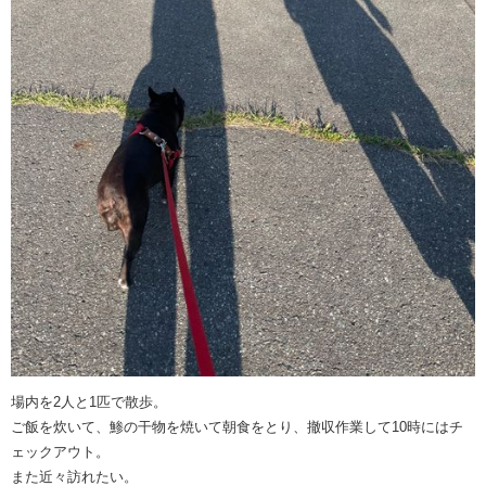
場内を2人と1匹で散歩。
ご飯を炊いて、鯵の干物を焼いて朝食をとり、撤収作業して10時にはチ
ェックアウト。
また近々訪れたい。