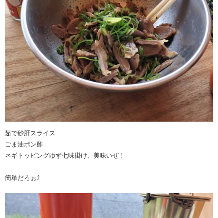
茹で砂肝スライス
ごま油ポン酢
ネギトッピングゆず七味掛け、美味いぜ！
簡単だろぉ⤴︎