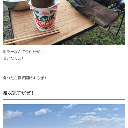
朝ラーなんて余裕だぜ！
若いだろぉ⤴︎
食べたら撤収開始するぜ！
撤収完了だぜ！