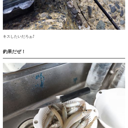
キスしたいだろぉ⤴︎
釣果だぜ！