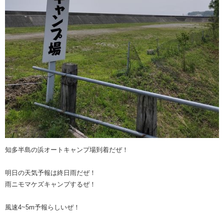
知多半島の浜オートキャンプ場到着だぜ！
明日の天気予報は終日雨だぜ！
雨ニモマケズキャンプするぜ！
風速4~5m予報らしいぜ！