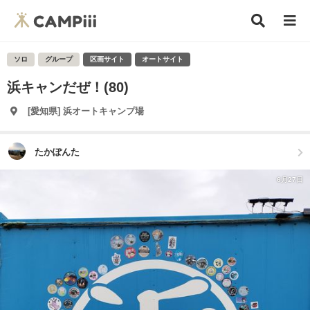
ソロ
グループ
区画サイト
オートサイト
浜キャンだぜ！(80)
[愛知県] 浜オートキャンプ場
たかぽんた
6月27日