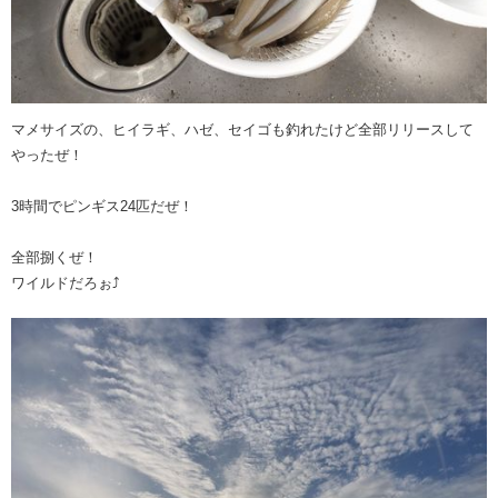
マメサイズの、ヒイラギ、ハゼ、セイゴも釣れたけど全部リリースして
やったぜ！
3時間でピンギス24匹だぜ！
全部捌くぜ！
ワイルドだろぉ⤴︎