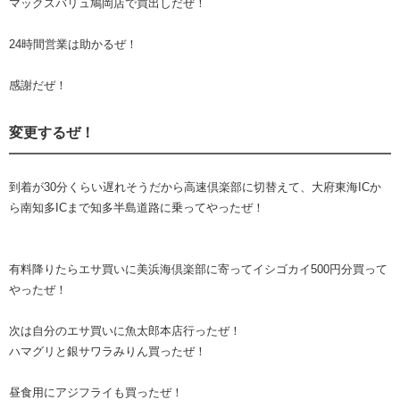
マックスバリュ鳩岡店で買出しだぜ！
24時間営業は助かるぜ！
感謝だぜ！
変更するぜ！
到着が30分くらい遅れそうだから高速倶楽部に切替えて、大府東海ICか
ら南知多ICまで知多半島道路に乗ってやったぜ！
有料降りたらエサ買いに美浜海倶楽部に寄ってイシゴカイ500円分買って
やったぜ！
次は自分のエサ買いに魚太郎本店行ったぜ！
ハマグリと銀サワラみりん買ったぜ！
昼食用にアジフライも買ったぜ！