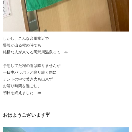
しかし、こんな台風接近で
警報が出る程の時でも
結構な人が来てる阿武川温泉って…♨️
予想してた程の雨は降りませんが
一日中パラパラと降り続く雨に
テントの中で焚き火も出来ず
お篭り時間を過ごし、
初日を終えました…💤
おはようございます☔️