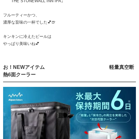
THE STONEWALL INN IPA』
フルーティーかつ、
濃厚な旨味の一杯でした💕🍺
キンキンに冷えたビールは
やっぱり美味いね💕
お！NEWアイテム 軽量真空断
熱6面クーラー