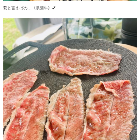
萩と言えばの…《県蘭牛》💕