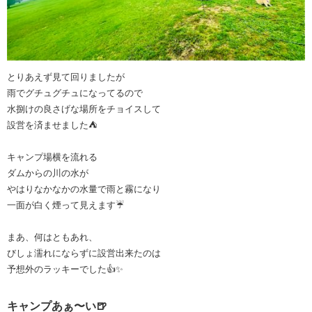
とりあえず見て回りましたが
雨でグチュグチュになってるので
水捌けの良さげな場所をチョイスして
設営を済ませました⛺️
キャンプ場横を流れる
ダムからの川の水が
やはりなかなかの水量で雨と霧になり
一面が白く煙って見えます☔️
まあ、何はともあれ、
びしょ濡れにならずに設営出来たのは
予想外のラッキーでした👍✨
キャンプあぁ〜い🍺