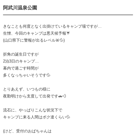
阿武川温泉公園
きなことも何度となく出掛けているキャンプ場ですが…
生憎、今回のキャンプは悪天候予報☔️
(山口県下に警報が出るレベル🚨💦)
折角の誕生日ですが
2泊3日のキャンプ…
幕内で過ごす時間が
多くなっちゃいそうです💦
とりあえず、いつもの様に
夜勤明けから支度して出発です🚗💨
流石に、やっぱりこんな状況下で
キャンプに来る人間はボク達くらい💦
(けど、受付のおばちゃんは