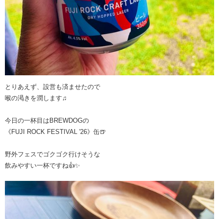
とりあえず、設営も済ませたので
喉の渇きを潤します♫
今日の一杯目はBREWDOGの
《FUJI ROCK FESTIVAL '26》缶🍺
野外フェスでゴクゴク行けそうな
飲みやすい一杯ですね👍✨