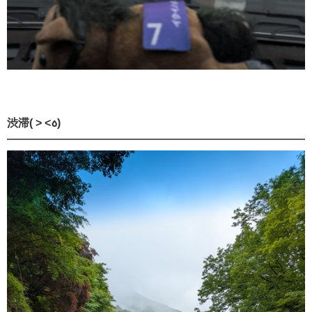
渋滞( > <꧞)