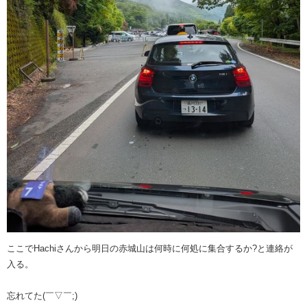
ここでHachiさんから明日の赤城山は何時に何処に集合するか?と連絡が
入る。
忘れてた(￣▽￣;)