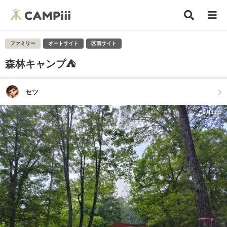
ファミリー
オートサイト
区画サイト
森林キャンプ⛺️
セツ
6月11日