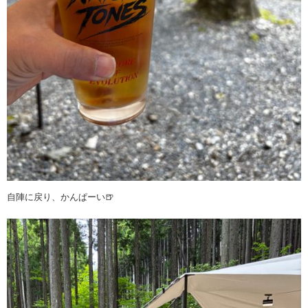
自陣に戻り、かんぱーい🍺