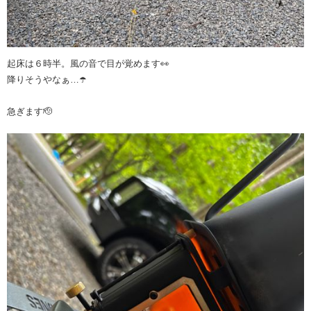
起床は６時半。風の音で目が覚めます👀
降りそうやなぁ…☂️
急ぎます🫡