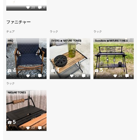
5
20
4
ファニチャー
チェア
ラック
ラック
WAQ
DVERG ✖️ NATURE TONES
SomAbito ✖️ NATURE TONES
4
4
5
28
6
29
4
26
6
ラック
NATURE TONES
5
22
8