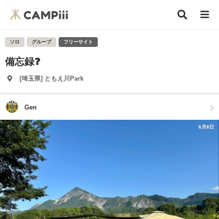
ソロ
グループ
フリーサイト
備忘録❓
[埼玉県] ともえ川Park
Gen
6月8日