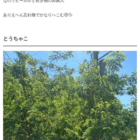
なのでビール🍺と乾き物のみ購入
ありえへん忘れ物でかなりへこむ😞💦
とうちゃこ