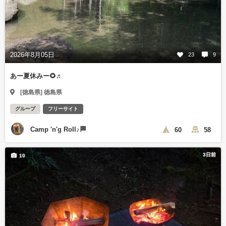
2026年8月05日
23
9
あー夏休みー🌻♬
[徳島県] 徳島県
グループ
フリーサイト
Camp 'n'g Roll♪🏁
60
58
3日前
10