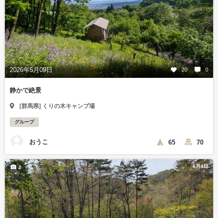
2026年5月09日
20
0
静かで絶景
[群馬県] くりの木キャンプ場
グループ
おうこ
65
70
6月4日
2