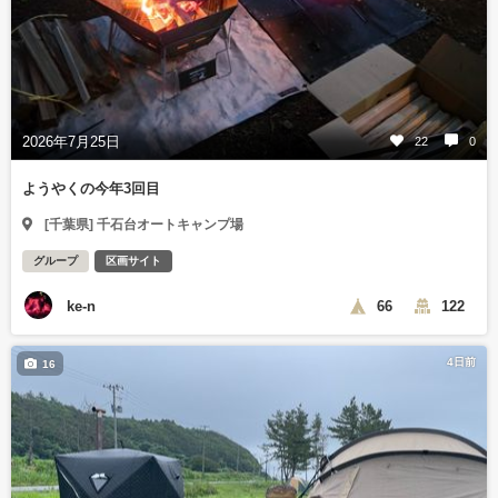
2026年7月25日
22
0
ようやくの今年3回目
[千葉県] 千石台オートキャンプ場
グループ
区画サイト
ke-n
66
122
4日前
16