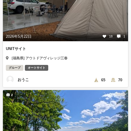
2026年5月22日
18
1
UNITサイト
[福島県] アウトドアヴィレッジ三春
グループ
オートサイト
おうこ
65
70
6月4日
2