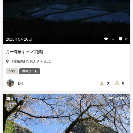
2023年5月26日
52
0
月一有給キャンプ(笑)
[佐賀県] むおんきゃんぷ
ソロ
区画サイト
DK
9
0
2023年4月3日
4