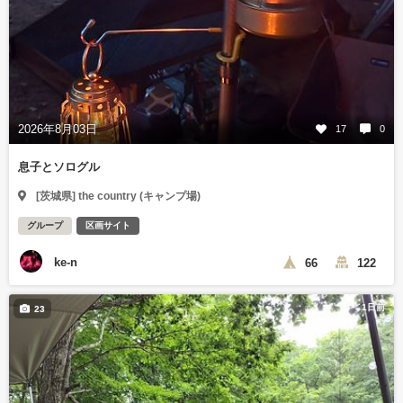
2026年8月03日
17
0
息子とソログル
[茨城県] the country (キャンプ場)
グループ
区画サイト
ke-n
66
122
1日前
23