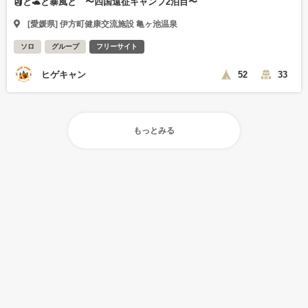
🗿と🐢と暴風と 〜四国遠征キャンプ2泊目〜
[愛媛県] 伊方町健康交流施設 亀ヶ池温泉
ソロ
グループ
フリーサイト
ヒゲキャン
52
33
もっとみる