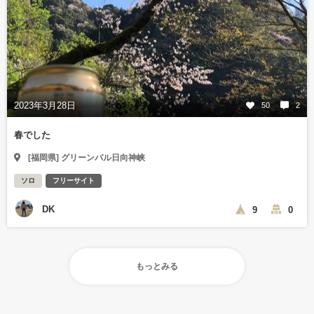
2023年3月28日
50
2
春でした
[福岡県] グリーンパル日向神峡
ソロ
フリーサイト
DK
9
0
もっとみる