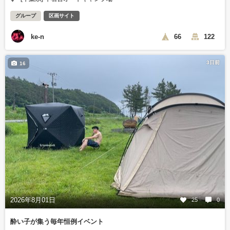
グループ
区画サイト
ke-n
66
122
3日前
16
2026年8月01日
25
0
酔い子が集う毎年恒例イベント