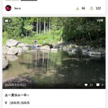
ke-n
66
122
2日前
6
2026年8月05日
21
9
あー夏休みー🌻♬
[徳島県] 徳島県