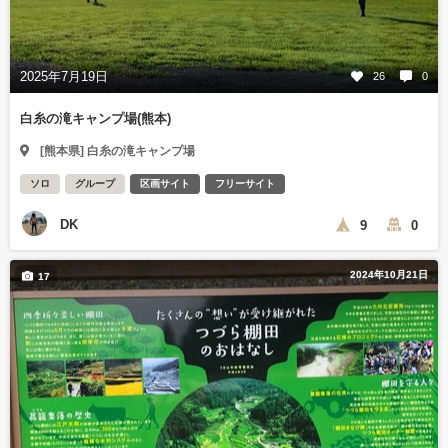
2025年7月19日
26
0
白糸の滝キャンプ場(熊本)
[熊本県] 白糸の滝キャンプ場
ソロ
グループ
区画サイト
フリーサイト
DK
9
0
2024年10月21日
17