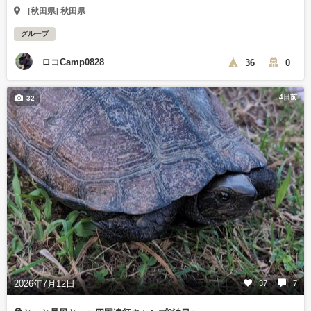
[秋田県] 秋田県
グループ
ロコCamp0828
36
0
4日前
32
2026年7月12日
37
7