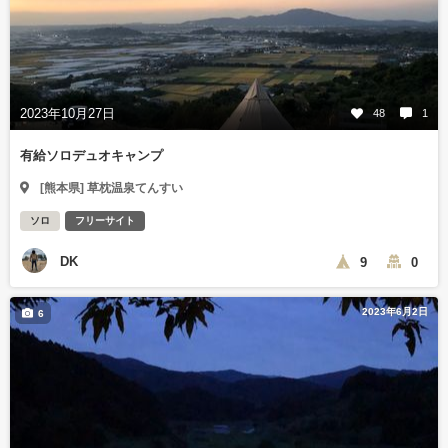
2023年10月27日
48
1
有給ソロデュオキャンプ
[熊本県] 草枕温泉てんすい
ソロ
フリーサイト
DK
9
0
2023年6月2日
6