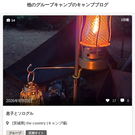
他のグループキャンプのキャンプブログ
1日前
14
2026年8月03日
17
0
息子とソログル
[茨城県] the country (キャンプ場)
グループ
区画サイト