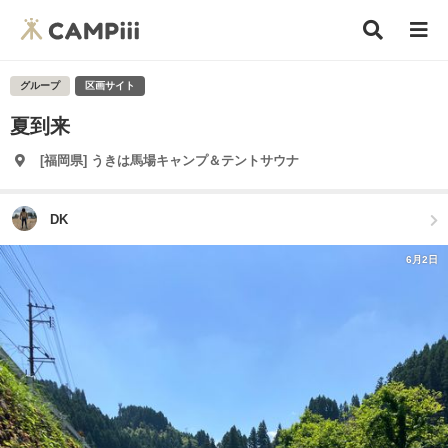
グループ
区画サイト
夏到来
[福岡県] うきは馬場キャンプ＆テントサウナ
DK
6月2日