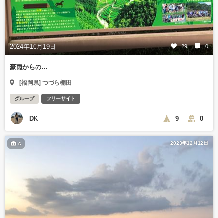
2024年10月19日
29
0
豪雨からの…
[福岡県] つづら棚田
グループ
フリーサイト
DK
9
0
2023年12月12日
6