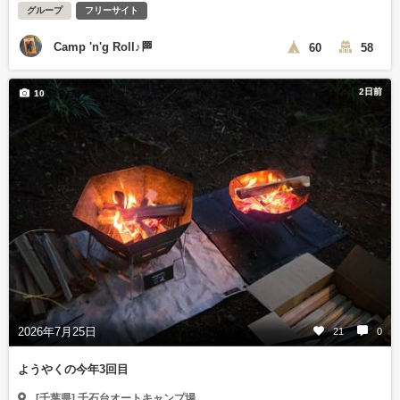
グループ
フリーサイト
Camp 'n'g Roll♪🏁
60
58
2日前
10
2026年7月25日
21
0
ようやくの今年3回目
[千葉県] 千石台オートキャンプ場