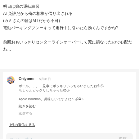
明日は娘の運転練習
AT免許だから俺の相棒が借り出される
(カミさんの軽はMTだから不可)
電動パーキングブレーキって走行中に引いたら効くんですかね?
前回おもいっきりセンターラインオーバーして死に損なったので心配だ
わ…
Oniyome
5月31日
ポール、、、、見事にポッキリいっちゃいましたね💦💦
ちょっとビックリしちゃった😳💦
Apple Bourbon、美味しいですよね〜🍎🥃✨
最近飲んでないから、私もヤマヤに走ろうかな〜（笑）🏃‍♀️💨
続きを読む
返信する
1件の返信を見る
投稿