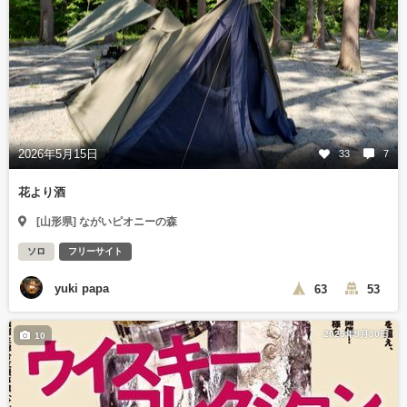
2026年5月15日
33
7
花より酒
[山形県] ながいピオニーの森
ソロ
フリーサイト
yuki papa
63
53
2025年9月30日
10