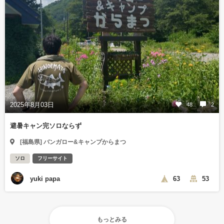
2025年8月03日
48
2
避暑キャン完ソロならず
[福島県] バンガロー&キャンプからまつ
ソロ
フリーサイト
yuki papa
63
53
もっとみる