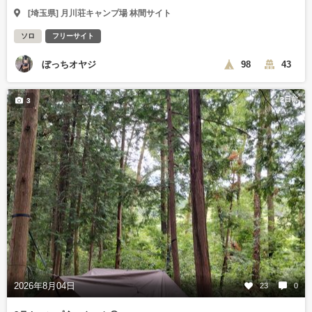
[埼玉県] 月川荘キャンプ場 林間サイト
ソロ
フリーサイト
ぼっちオヤジ
98
43
2日前
3
2026年8月04日
23
0