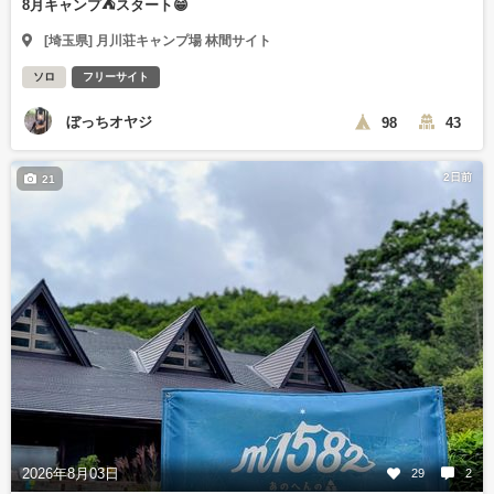
8月キャンプ⛺️スタート😁
[埼玉県] 月川荘キャンプ場 林間サイト
ソロ
フリーサイト
ぼっちオヤジ
98
43
2日前
21
2026年8月03日
29
2