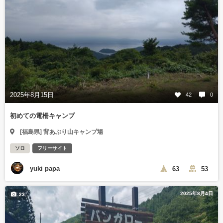
2025年8月15日
42
0
初めての電柵キャンプ
[福島県] 背あぶり山キャンプ場
ソロ
フリーサイト
yuki papa
63
53
2025年8月4日
23