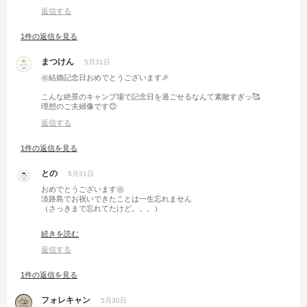
返信する
1件の返信を見る
まつけん
5月31日
㊗️結婚記念日おめでとうございます🎉
こんな絶景のキャンプ場で記念日を過ごせるなんて素敵すぎッ🥰
理想のご夫婦像です😊
返信する
1件の返信を見る
との
5月31日
おめでとうございます㊗️
淡路島でお祝いできたことは一生忘れません
（さっきまで忘れてたけど。。。）
僕も，結婚記念日を忘れない事を忘れないように気をつけます😭💦
続きを読む
返信する
1件の返信を見る
フォレキャン
5月30日