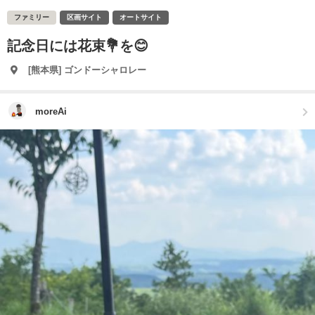
ファミリー
区画サイト
オートサイト
記念日には花束💐を😊
[熊本県] ゴンドーシャロレー
moreAi