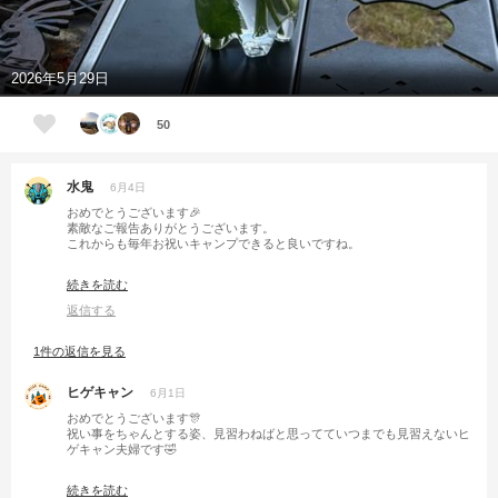
2026年5月29日
50
水鬼
6月4日
おめでとうございます🎉
素敵なご報告ありがとうございます。
これからも毎年お祝いキャンプできると良いですね。
テント建てるのが辛くなったら介護させていただきます笑
続きを読む
返信する
1件の返信を見る
ヒゲキャン
6月1日
おめでとうございます🎊
祝い事をちゃんとする姿、見習わねばと思ってていつまでも見習えないヒ
ゲキャン夫婦です🤣
そういや僕らも、4月で結婚10周年だったような…🤔🤔🤔
続きを読む