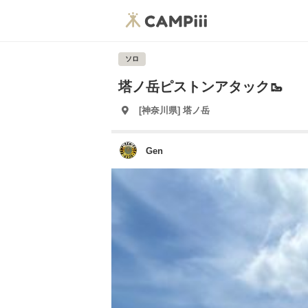
ソロ
塔ノ岳ピストンアタック🥾
[神奈川県] 塔ノ岳
Gen