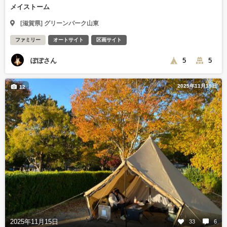
メイストーム
[滋賀県] グリーンパーク山東
ファミリー
オートサイト
区画サイト
ぽぽさん
5
5
2025年11月19日
12
2025年11月15日
33
6