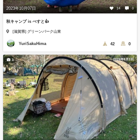
2023年10月07日
14
0
秋キャンプ is べすと👍
[滋賀県] グリーンパーク山東
YuriSakuHima
42
0
2024年8月1日
3