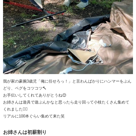
我が家の豪腕3歳児「俺に任せろっ！」と言わんばかりにハンマーをぶん
どり、ペグをコツコツ🔨
お手伝いしてくれてありがとうね😊
お姉さんは遊具で遊ぶんかなと思ったら走り回って小枝たくさん集めて
くれました🏃‍♀️
リアルに100本ぐらい集めて来た笑
お姉さんは初薪割り