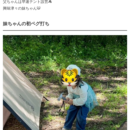
父ちゃんは早速テント設営⛺️
興味津々の妹ちゃん🐯
妹ちゃんの初ペグ打ち