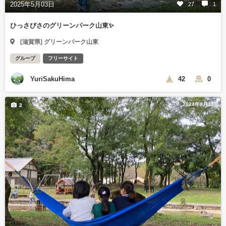
2025年5月03日
27
1
ひっさびさのグリーンパーク山東✨
[滋賀県] グリーンパーク山東
グループ
フリーサイト
YuriSakuHima
42
0
2024年8月1日
2