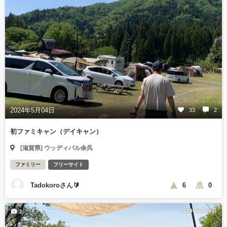
2024年5月04日
33
2
初ファミキャン（デイキャン）
[滋賀県] ウッディパル余呉
ファミリー
フリーサイト
Tadokoroさん🔰
6
0
2024年5月20日
2