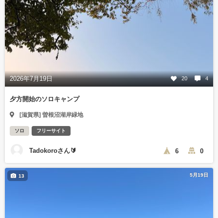
2026年7月19日
20
4
夕方開始のソロキャンプ
[滋賀県] 曽根沼湖岸緑地
ソロ
フリーサイト
Tadokoroさん🔰
6
0
5月19日
13