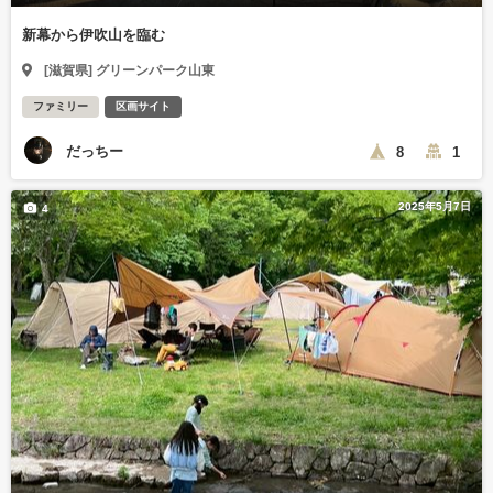
新幕から伊吹山を臨む
[滋賀県] グリーンパーク山東
ファミリー
区画サイト
だっちー
8
1
2025年5月7日
4