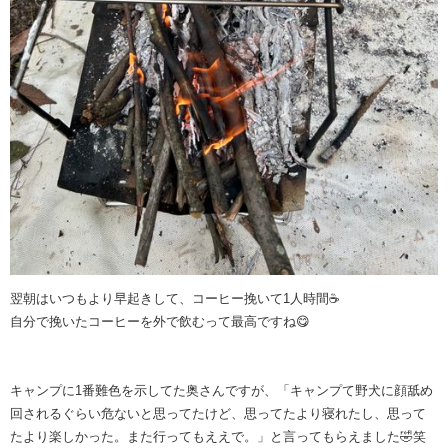
翌朝はいつもより早起きして、コーヒー挽いて1人時間☕️
自分で挽いたコーヒーを外で飲むって最高ですね😋
キャンプに1番難色を示してた奥さんですが、「キャンプて野犬に顔舐め
回されるぐらい危ないと思ってたけど、思ってたより寝れたし、思って
たより楽しかった。また行ってもええで。」と言ってもらえました🤣笑