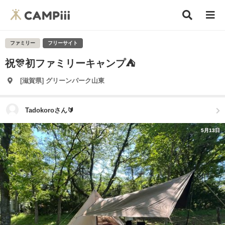
ファミリー
フリーサイト
祝🎊初ファミリーキャンプ⛺️
[滋賀県] グリーンパーク山東
Tadokoroさん🔰
5月13日