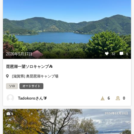
2026年5月17日
32
6
琵琶湖一望ソロキャンプ⛺️
[滋賀県] 奥琵琶湖キャンプ場
ソロ
オートサイト
Tadokoroさん🔰
6
0
2024年12月10日
5