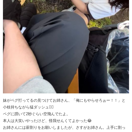
妹がペグ打ってるの見つけてお姉さん、「俺にもやらせろぉー！！」と
小枝持ちながら猛ダッシュ🏃‍♀️
ペグに躓いて2秒ぐらい空飛んでたよ。
本人は大笑いやったけど、怪我せんくてよかった😂
お姉さんには薪割りをお願いしましたが、さすがお姉さん。上手に割っ