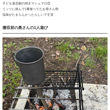
子ども達念願の焼きマシュマロ😊
リッツに挟んで1番食べてたお母さん🫣
塩味がたまらんかったらしいです笑
撤収前の奥さんの1人遊び