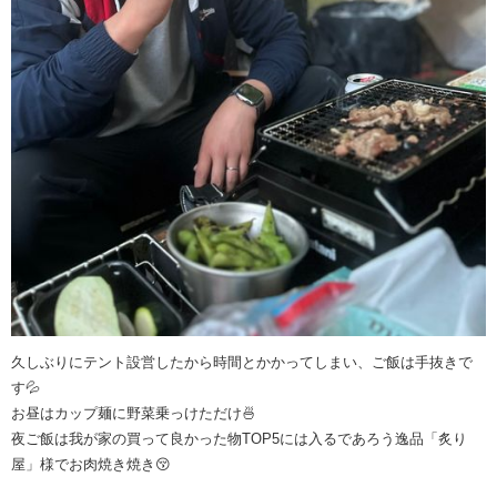
久しぶりにテント設営したから時間とかかってしまい、ご飯は手抜きで
す💦
お昼はカップ麺に野菜乗っけただけ🍜
夜ご飯は我が家の買って良かった物TOP5には入るであろう逸品「炙り
屋」様でお肉焼き焼き😚