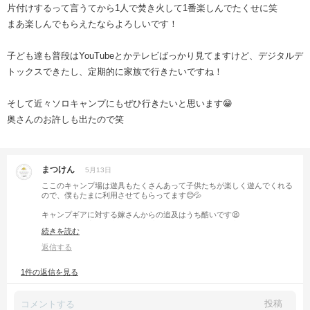
片付けするって言うてから1人で焚き火して1番楽しんでたくせに笑
まあ楽しんでもらえたならよろしいです！
子ども達も普段はYouTubeとかテレビばっかり見てますけど、デジタルデ
トックスできたし、定期的に家族で行きたいですね！
そして近々ソロキャンプにもぜひ行きたいと思います😁
奥さんのお許しも出たので笑
まつけん
5月13日
ここのキャンプ場は遊具もたくさんあって子供たちが楽しく遊んでくれる
ので、僕もたまに利用させてもらってます😊💦
キャンプギアに対する嫁さんからの追及はうち酷いです😫
なので最近は宅配業者の事業所受け取りというスキルを覚えましたッ🤣🤣
続きを読む
🤣笑笑
嫁さんに言えないギアはこっそり事業所受け取りにすることで、今のとこ
返信する
ろバレずに済んでいます🙋‍♂️
1件の返信を見る
投稿