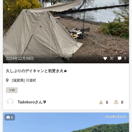
2024年12月09日
30
0
久しぶりのデイキャンと初焚き火🔥
[滋賀県] 川道町
ソロ
Tadokoroさん🔰
6
0
2024年5月23日
6