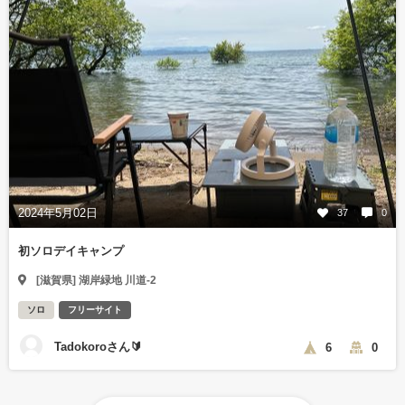
2024年5月02日
37
0
初ソロデイキャンプ
[滋賀県] 湖岸緑地 川道-2
ソロ
フリーサイト
Tadokoroさん🔰
6
0