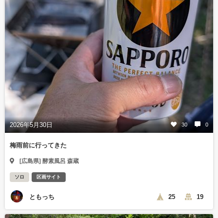
2026年5月30日
30
0
梅雨前に行ってきた
[広島県] 酵素風呂 森蔵
ソロ
区画サイト
ともっち
25
19