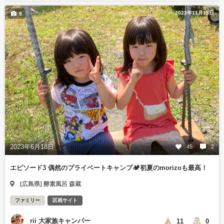
2023年11月15日
9
2023年6月18日
45
2
エピソード3 偶然のプライベートキャンプ🏕初夏のmorizoも最高！
[広島県] 酵素風呂 森蔵
ファミリー
区画サイト
rii 大家族キャンパー
11
0