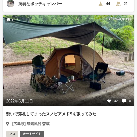
病弱なボッチキャンパー
44
21
2022年6月12日
5
2022年6月11日
42
0
勢いで落札してまったスノピアメドSを張ってみた
[広島県] 酵素風呂 森蔵
ソロ
オートサイト