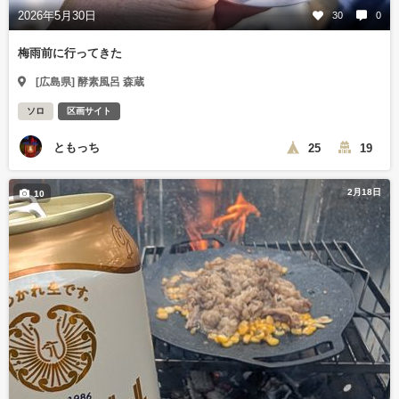
2026年5月30日
30
0
梅雨前に行ってきた
[広島県] 酵素風呂 森蔵
ソロ
区画サイト
ともっち
25
19
2月18日
10