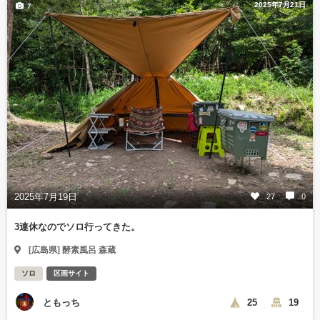
2025年7月21日
7
2025年7月19日
27
0
3連休なのでソロ行ってきた。
[広島県] 酵素風呂 森蔵
ソロ
区画サイト
ともっち
25
19