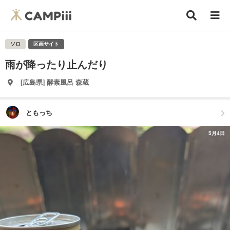
ソロ
区画サイト
雨が降ったり止んだり
[広島県] 酵素風呂 森蔵
ともっち
5月4日