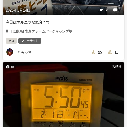
2026年2月14日
23
0
今日はマルエフな気分(^^)
[広島県] 岩倉ファームパークキャンプ場
ソロ
フリーサイト
ともっち
25
19
2月1日
13