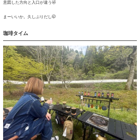
意図した方向と入口が違う🤣
まーいいか。久しぶりだし🤭
珈琲タイム