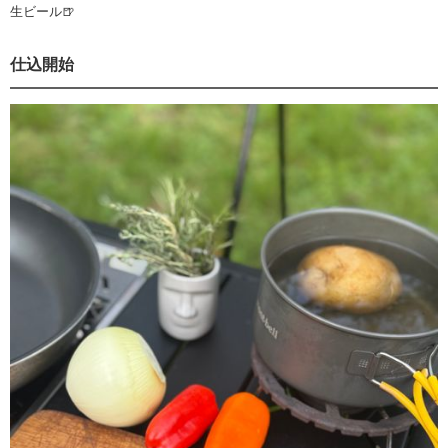
生ビール🍺
仕込開始