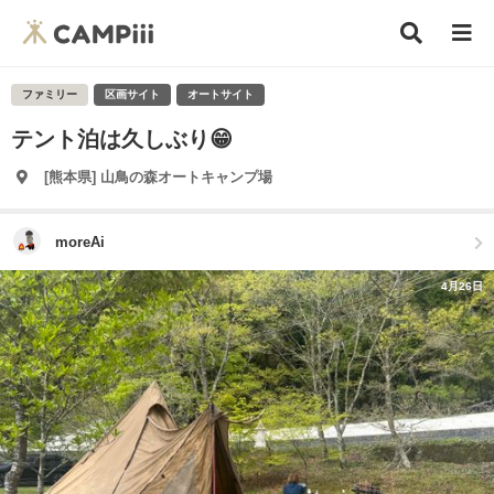
ファミリー
区画サイト
オートサイト
テント泊は久しぶり😁
[熊本県] 山鳥の森オートキャンプ場
moreAi
4月26日