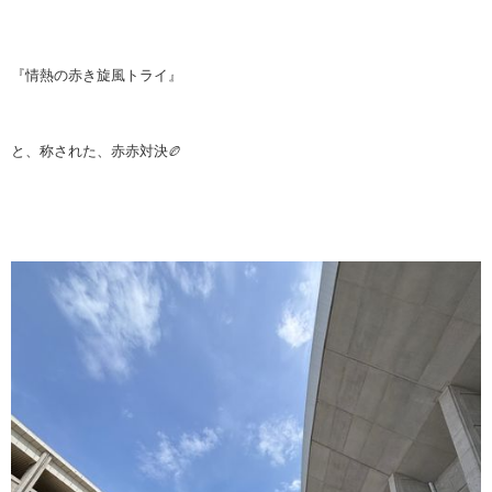
『情熱の赤き旋風トライ』
と、称された、赤赤対決🏉