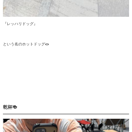
『レッハリドッグ』
という名のホットドッグ🌭
乾杯🍻