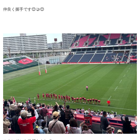
仲良く握手です😊🤝😊