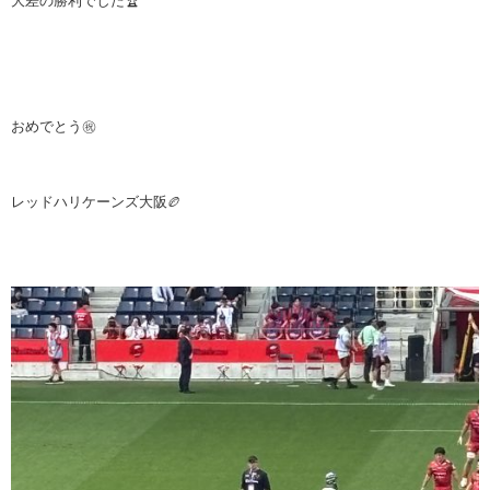
大差の勝利でした🏆
おめでとう㊗️
レッドハリケーンズ大阪🏉