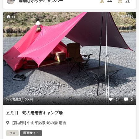
病弱なボッチキャンパー
44
21
3月29日
11
2026年3月28日
24
2
五泊目 蛇の湯湯吉キャンプ場
[宮城県] 中山平温泉 蛇の湯 湯吉
ソロ
区画サイト