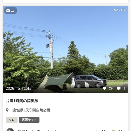
5月21日
10
2026年5月16日
29
1
片道1時間の陸奥旅
[宮城県] 天守閣自然公園
ソロ
区画サイト