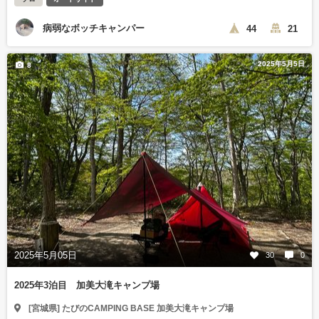
病弱なボッチキャンパー
44
21
2025年5月5日
8
2025年5月05日
30
0
2025年3泊目 加美大滝キャンプ場
[宮城県] たびのCAMPING BASE 加美大滝キャンプ場