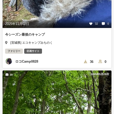
2025年11月02日
32
0
今シーズン最後のキャンプ
[宮城県] エコキャンプみちのく
ファミリー
区画サイト
ロコCamp0828
36
0
2025年5月29日
10