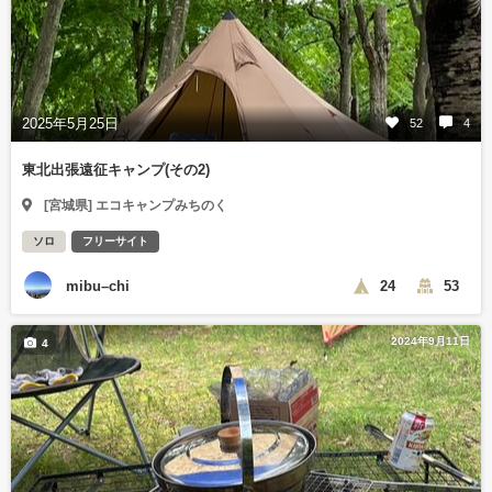
2025年5月25日
52
4
東北出張遠征キャンプ(その2)
[宮城県] エコキャンプみちのく
ソロ
フリーサイト
mibu–chi
24
53
2024年9月11日
4