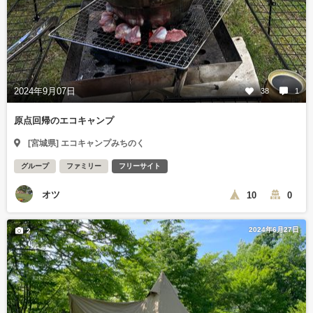
2024年9月07日
38
1
原点回帰のエコキャンプ
[宮城県] エコキャンプみちのく
グループ
ファミリー
フリーサイト
オツ
10
0
2024年6月27日
2