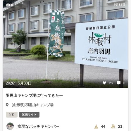
5月31日
8
2026年5月30日
28
0
羽黒山キャンプ場に行ってきたー
[山形県] 羽黒山キャンプ場
ソロ
区画サイト
病弱なボッチキャンパー
44
21