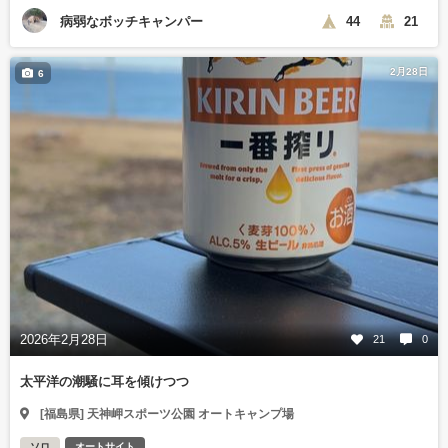
病弱なボッチキャンパー
44
21
2月28日
6
2026年2月28日
21
0
太平洋の潮騒に耳を傾けつつ
[福島県] 天神岬スポーツ公園 オートキャンプ場
ソロ
オートサイト