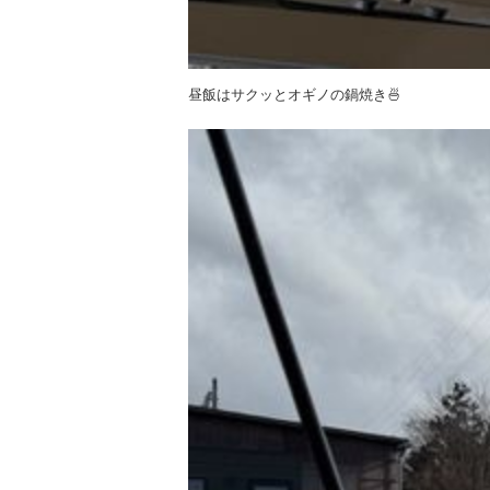
昼飯はサクッとオギノの鍋焼き🍜