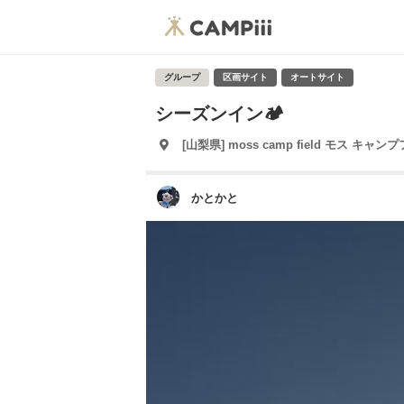
グループ
区画サイト
オートサイト
シーズンイン🏕️
[山梨県] moss camp field モス キャン
かとかと