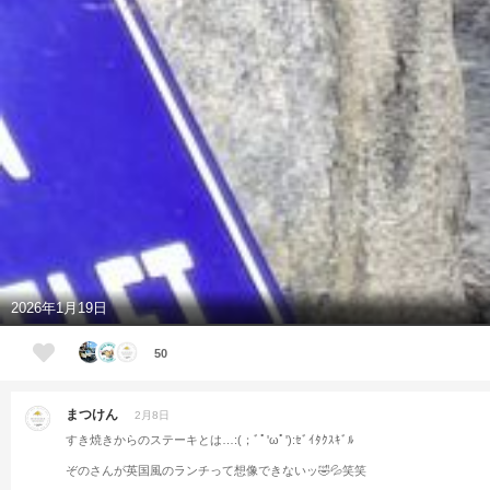
2026年1月19日
50
まつけん
2月8日
すき焼きからのステーキとは…:(；ﾞﾟ'ωﾟ'):ｾﾞｲﾀｸｽｷﾞﾙ
ぞのさんが英国風のランチって想像できないッ🤣💦笑笑