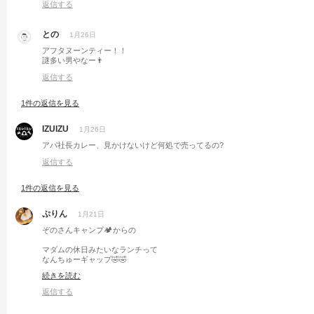
返信する
との
1月26日
アフタヌーンティー！！
謎多い男やなー👨
返信する
1件の返信を見る
IZUIZU
1月26日
アパ社長カレー、見かけないけど何処で売ってるの?
返信する
1件の返信を見る
ぷりん
1月21日
ぞのさんキャンプ🏕からの
マダムの休日みたいなランチって
なんちゅーギャップ🤣🤣
続きを読む
返信する