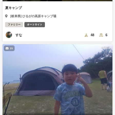
夏キャンプ
[岐阜県] ひるがの高原キャンプ場
ファミリー
オートサイト
すな
48
6
8月1日
39