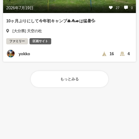
2026年7月19日
27
0
10ヶ月ぶりにして今年初キャンプ🎄⛺🚙は猛暑💦
[大分県] 天空の杜
ファミリー
区画サイト
yokko
16
4
もっとみる