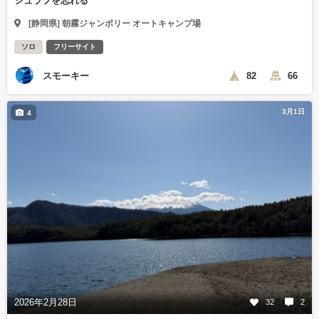
シュラフを忘れる
[静岡県] 朝霧ジャンボリー オートキャンプ場
ソロ
フリーサイト
スモーキー
82
66
3月1日
4
2026年2月28日
32
2