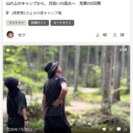
山の上のキャンプから、川沿いの花火へ 充実の2日間
[長野県] のよさの里キャンプ場
ファミリー
区画サイト
オートサイト
セツ
42
18
4日前
26
2026年7月30日
35
13