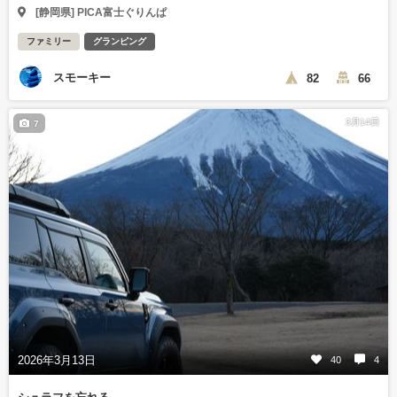
[静岡県] PICA富士ぐりんぱ
ファミリー
グランピング
スモーキー
82
66
3月14日
7
2026年3月13日
40
4