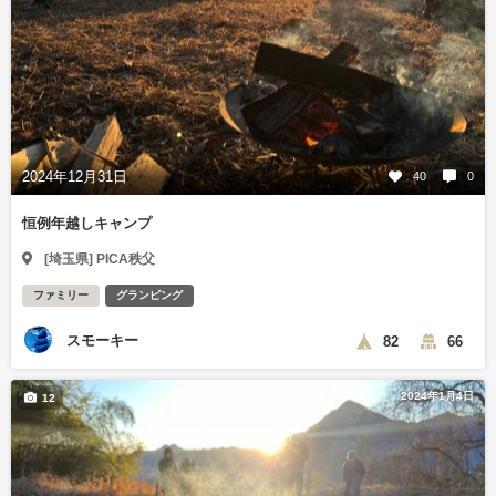
2024年12月31日
40
0
恒例年越しキャンプ
[埼玉県] PICA秩父
ファミリー
グランピング
スモーキー
82
66
2024年1月4日
12