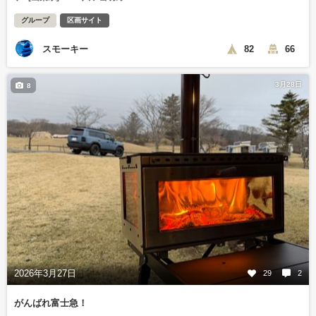
グループ
区画サイト
スモーキー
82
66
3月28日
8
2026年3月27日
29
2
がんばれ富士急！