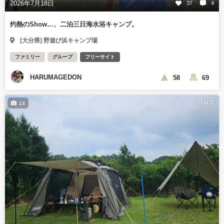
2026年7月18日
37
4
灼熱のShow…、二泊三日海水浴キャンプ。
[大分県] 野遊び浜キャンプ場
ファミリー
グループ
フリーサイト
HARUMAGEDON
58
69
7月31日
13