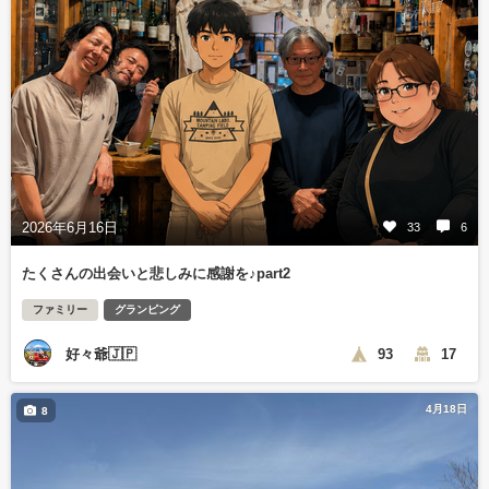
2026年6月16日
33
6
たくさんの出会いと悲しみに感謝を♪part2
ファミリー
グランピング
好々爺🇯🇵
93
17
4月18日
8