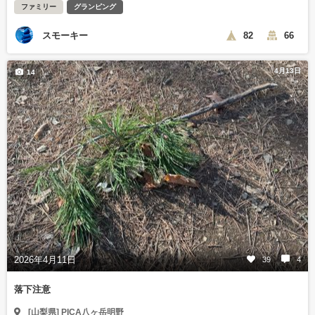
ファミリー
グランピング
スモーキー
82
66
4月13日
14
2026年4月11日
39
4
落下注意
[山梨県] PICA八ヶ岳明野