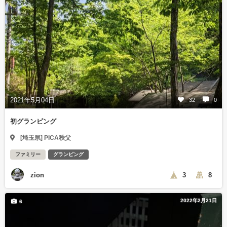
2021年5月04日
32
0
初グランピング
[埼玉県] PICA秩父
ファミリー
グランピング
zion
3
8
2022年2月21日
6