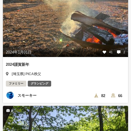
2024年1月01日
41
2
2024謹賀新年
[埼玉県] PICA秩父
ファミリー
グランピング
スモーキー
82
66
2022年5月5日
3