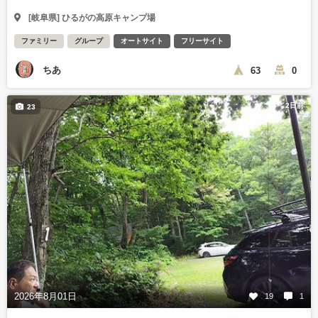
[岐阜県] ひるがの高原キャンプ場
ファミリー
グループ
オートサイト
フリーサイト
ちあ
63
0
2日前
23
2026年8月01日
19
1