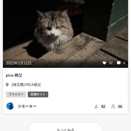
2022年1月11日
42
0
pica 秩父
[埼玉県] PICA秩父
ファミリー
区画サイト
スモーキー
82
66
もっとみる