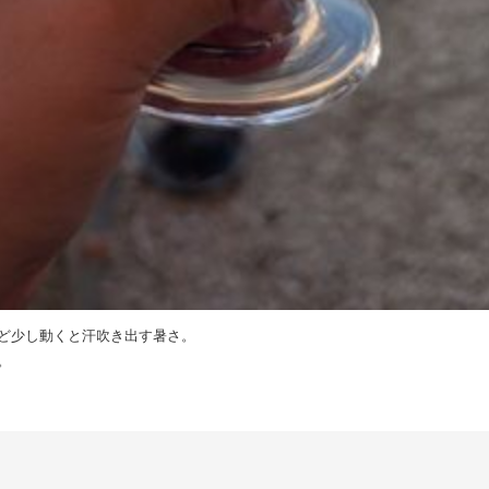
ど少し動くと汗吹き出す暑さ。
。