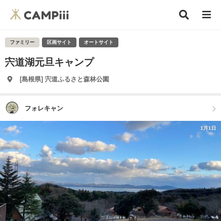
ファミリー
区画サイト
オートサイト
宍道湖元旦キャンプ
[島根県] 宍道ふるさと森林公園
フォレキャン
1月1日