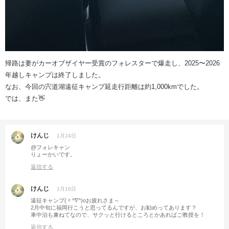
帰路は妻がカーオブザイヤー受賞のフォレスターで爆走し、2025〜2026
年越しキャンプは終了しました。
なお、今回の宍道湖遠征キャンプ延走行距離は約1,000kmでした。
では、また👋
けんじ
1月24日
@フォレキャン
りょーかいです。
返信する
けんじ
1月16日
遠征キャンプ(〃^∇^)oお疲れさま～
2月中旬に福岡行こうと思ってるんですが、お勧めってあります？
車中泊も兼ねてなので、サクッと行けるところとかあればご教授を！
返信する