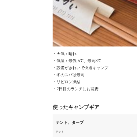
・天気：晴れ
・気温：最低-5℃、最高8℃
・設備がきれいで快適キャンプ
・冬のスパは最高
・リビロン凍結
・2日目のランチにお蕎麦
使ったキャンプギア
テント、タープ
テント