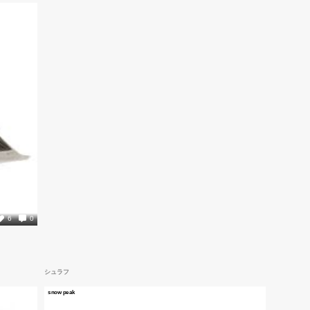
6
0
シュラフ
snow peak