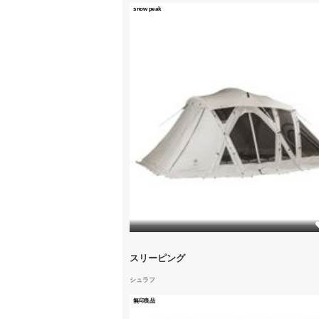
snow peak
1
スリーピング
シュラフ
無印良品