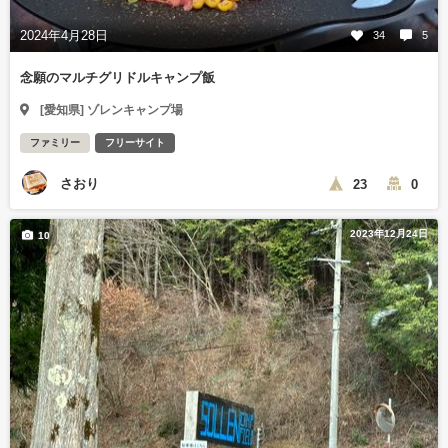
2024年4月28日
34
5
念願のマルチグリドルキャンプ飯
[愛知県] ゾレンキャンプ場
ファミリー
フリーサイト
さおり
23
0
2023年12月24日
10