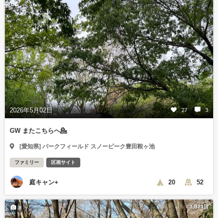
2026年5月02日
27
3
GW またこちらへ💁
[愛知県] パークフィールド スノーピーク豊田鞍ヶ池
ファミリー
区画サイト
庭キャン+
20
52
3月23日
9