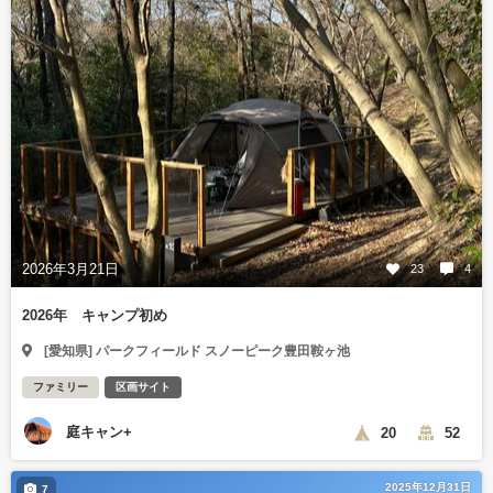
2026年3月21日
23
4
2026年 キャンプ初め
[愛知県] パークフィールド スノーピーク豊田鞍ヶ池
ファミリー
区画サイト
庭キャン+
20
52
2025年12月31日
7