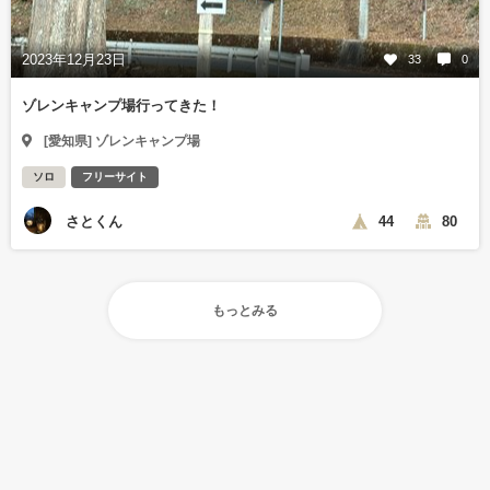
2023年12月23日
33
0
ゾレンキャンプ場行ってきた！
[愛知県] ゾレンキャンプ場
ソロ
フリーサイト
さとくん
44
80
もっとみる