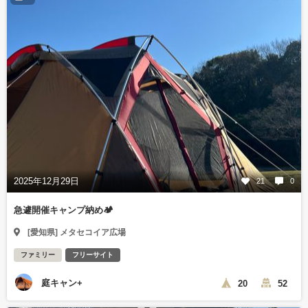
2025年12月29日
21
0
急遽開催キャンプ納め🏕️
[愛知県] メタセコイア広場
ファミリー
フリーサイト
庭キャン+
20
52