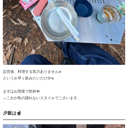
設営後、料理する気力ありませんw
というか早く飲みたいだけ🍺w
まずはお惣菜で乾杯🍻
→これが私の譲れないスタイルでございます。
夕飯は🫕