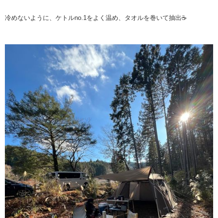
冷めないように、ケトルno.1をよく温め、タオルを巻いて抽出☕️