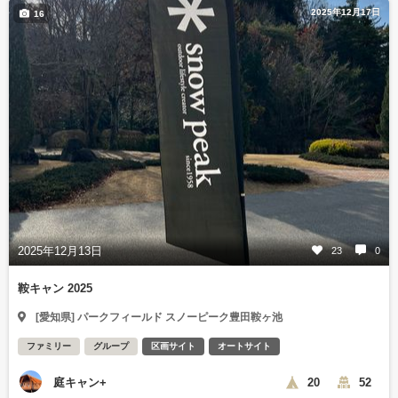
2025年12月17日
16
2025年12月13日
23
0
鞍キャン 2025
[愛知県] パークフィールド スノーピーク豊田鞍ヶ池
ファミリー
グループ
区画サイト
オートサイト
庭キャン+
20
52