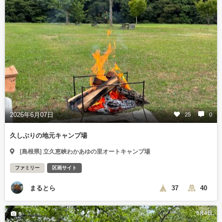
2026年6月07日
25
0
久しぶりの地元キャンプ場
[島根県] 立久恵峡わかあゆの里オートキャンプ場
ファミリー
区画サイト
まるとら
37
40
5月4日
5