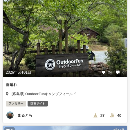
2026年5月01日
24
0
雨晴れ
[広島県] OutdoorFunキャンプフィールド
ファミリー
区画サイト
まるとら
37
40
4月13日