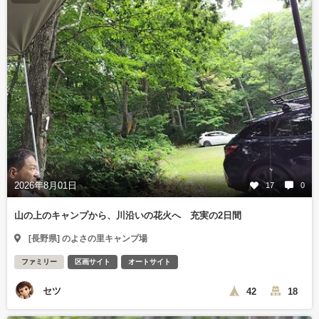
2026年8月01日
17
0
山の上のキャンプから、川沿いの花火へ 充実の2日間
[長野県] のよさの里キャンプ場
ファミリー
区画サイト
オートサイト
セツ
42
18