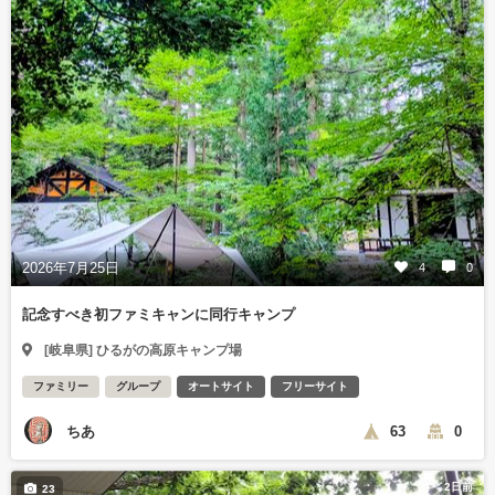
2026年7月25日
4
0
記念すべき初ファミキャンに同行キャンプ
[岐阜県] ひるがの高原キャンプ場
ファミリー
グループ
オートサイト
フリーサイト
ちあ
63
0
2日前
23