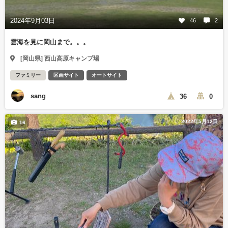
2024年9月03日
46
2
雲海を見に岡山まで。。。
[岡山県] 西山高原キャンプ場
ファミリー
区画サイト
オートサイト
sang
36
0
2022年5月12日
16