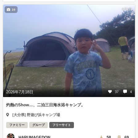
8月1日
39
2026年7月18日
37
4
灼熱のShow…、二泊三日海水浴キャンプ。
[大分県] 野遊び浜キャンプ場
ファミリー
グループ
フリーサイト
HARUMAGEDON
58
69