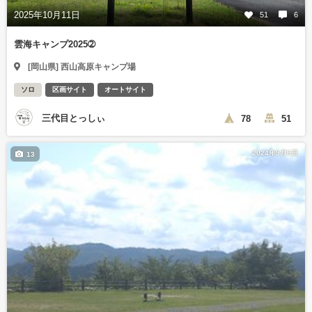
2025年10月11日
51
6
雲海キャンプ2025➁
[岡山県] 西山高原キャンプ場
ソロ
区画サイト
オートサイト
三代目とっしぃ
78
51
2024年9月5日
13