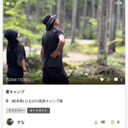
4日前
26
2026年7月30日
33
9
夏キャンプ
[岐阜県] ひるがの高原キャンプ場
ファミリー
オートサイト
すな
48
6