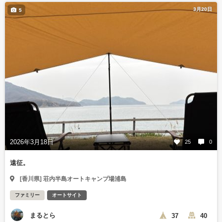
3月20日
5
2026年3月18日
25
0
遠征。
[香川県] 荘内半島オートキャンプ場浦島
ファミリー
オートサイト
まるとら
37
40