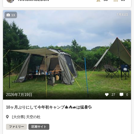
7月31日
13
2026年7月19日
27
0
10ヶ月ぶりにして今年初キャンプ🎄⛺🚙は猛暑💦
[大分県] 天空の杜
ファミリー
区画サイト