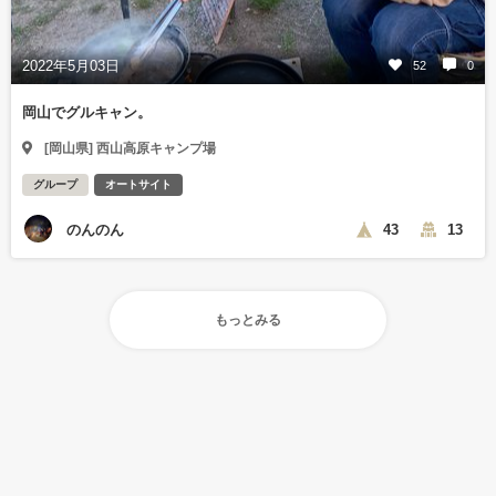
2022年5月03日
52
0
岡山でグルキャン。
[岡山県] 西山高原キャンプ場
グループ
オートサイト
のんのん
43
13
もっとみる