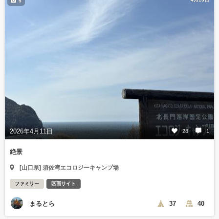
5
2026年4月11日
28
1
絶景
[山口県] 須佐湾エコロジーキャンプ場
ファミリー
区画サイト
まるとら
37
40