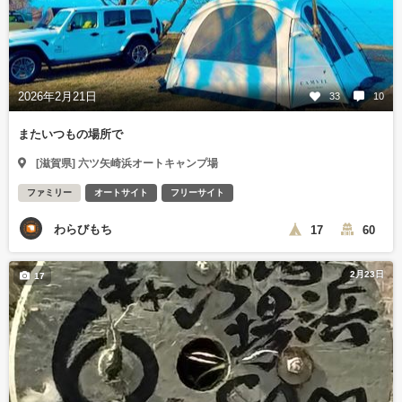
2026年2月21日
33
10
またいつもの場所で
[滋賀県] 六ツ矢崎浜オートキャンプ場
ファミリー
オートサイト
フリーサイト
わらびもち
17
60
2月23日
17