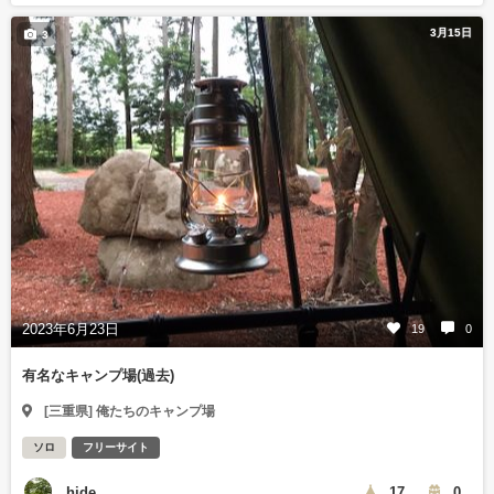
3月15日
3
2023年6月23日
19
0
有名なキャンプ場(過去)
[三重県] 俺たちのキャンプ場
ソロ
フリーサイト
hide
17
0