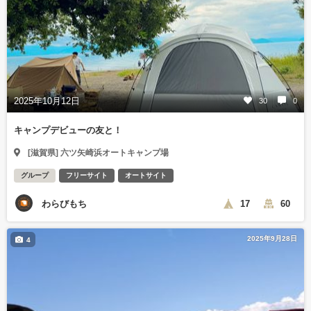
2025年10月12日
30
0
キャンプデビューの友と！
[滋賀県] 六ツ矢崎浜オートキャンプ場
グループ
フリーサイト
オートサイト
わらびもち
17
60
2025年9月28日
4