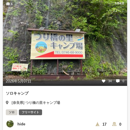
5月8日
6
2026年5月07日
34
0
ソロキャンプ
[奈良県] つり橋の里キャンプ場
ソロ
フリーサイト
hide
17
0