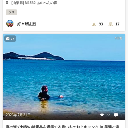
[山梨県] M1582 あのへんの森
ソロ
好々爺🇯🇵
93
17
3日前
37
2026年7月31日
32
2
夏の海で秋穂の特産品を堪能する旨いものおじキャン△ in 美濃ヶ浜