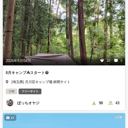
2026年8月04日
22
0
8月キャンプ⛺️スタート😁
[埼玉県] 月川荘キャンプ場 林間サイト
ソロ
フリーサイト
ぼっちオヤジ
98
43
3日前
37