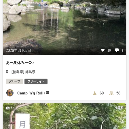
2026年8月05日
19
9
あー夏休みー🌻♬
[徳島県] 徳島県
グループ
フリーサイト
Camp 'n'g Roll♪🏁
60
58
1日前
10