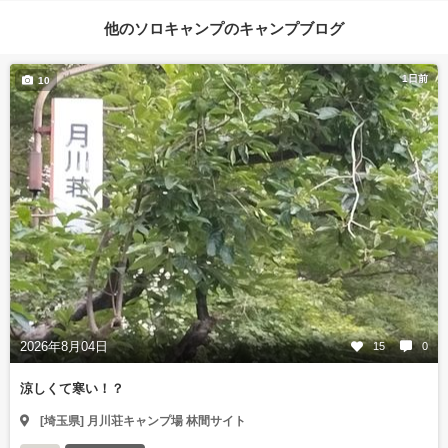
他のソロキャンプのキャンプブログ
1日前
10
2026年8月04日
15
0
涼しくて寒い！？
[埼玉県] 月川荘キャンプ場 林間サイト