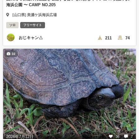
海浜公園 〜 CAMP NO.205
[山口県] 美濃ケ浜海浜広場
ソロ
フリーサイト
おじキャン△
211
74
4日前
32
2026年7月12日
36
7