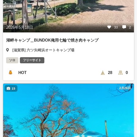
2026年5月18日
33
2
湖畔キャンプ＿BUNDOK俺用七輪で焼き肉キャンプ
[滋賀県] 六ツ矢崎浜オートキャンプ場
ソロ
フリーサイト
HOT
28
0
2月26日
15