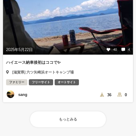
2025年5月22日
40
4
ハイエース納車後初はココで✨
[滋賀県] 六ツ矢崎浜オートキャンプ場
ファミリー
フリーサイト
オートサイト
sang
36
0
もっとみる