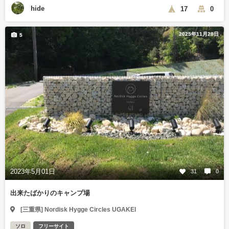
hide
17
0
2025年11月28日
5
2023年5月01日
31
0
出来たばかりのキャンプ場
[三重県] Nordisk Hygge Circles UGAKEI
ソロ
フリーサイト