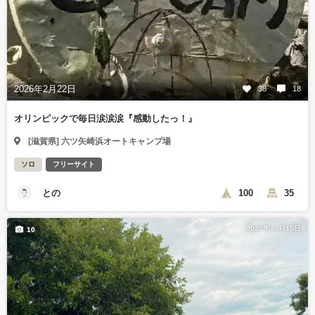
2026年2月22日
38
18
オリンピックで毎日涙涙涙『感動したっ！』
[滋賀県] 六ツ矢崎浜オートキャンプ場
ソロ
フリーサイト
との
100
35
2025年10月15日
10