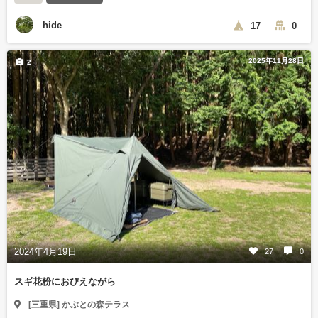
hide
17
0
2025年11月28日
2
2024年4月19日
27
0
スギ花粉におびえながら
[三重県] かぶとの森テラス