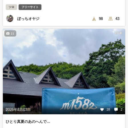
ソロ
フリーサイト
ぼっちオヤジ
98
43
2日前
21
2026年8月03日
28
2
ひとり真夏のあのへんで…