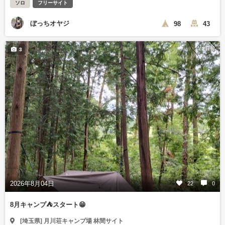
ソロ
フリーサイト
ぼっちオヤジ
98
43
2日前
3
2026年8月04日
22
0
8月キャンプ⛺️スタート😁
[埼玉県] 月川荘キャンプ場 林間サイト