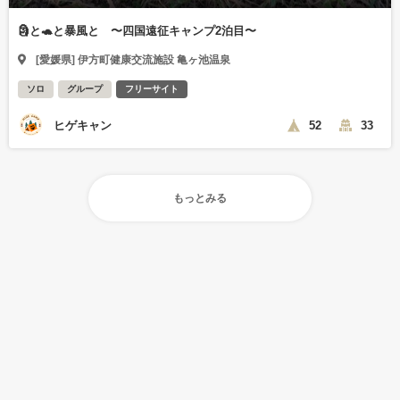
🗿と🐢と暴風と 〜四国遠征キャンプ2泊目〜
[愛媛県] 伊方町健康交流施設 亀ヶ池温泉
ソロ
グループ
フリーサイト
ヒゲキャン
52
33
もっとみる