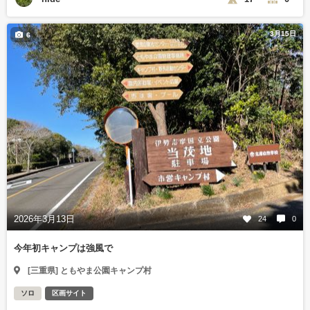
3月15日
6
2026年3月13日
24
0
今年初キャンプは強風で
[三重県] ともやま公園キャンプ村
ソロ
区画サイト