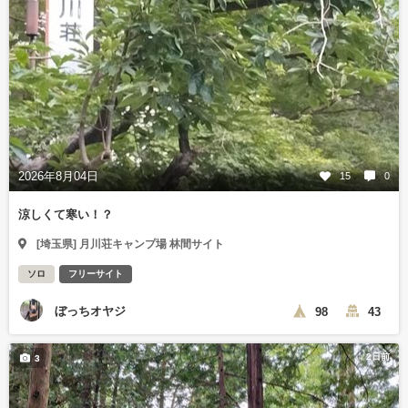
2026年8月04日
15
0
涼しくて寒い！？
[埼玉県] 月川荘キャンプ場 林間サイト
ソロ
フリーサイト
ぼっちオヤジ
98
43
2日前
3